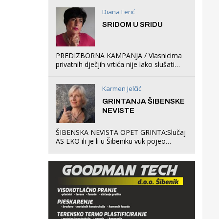
Diana Ferić
SRIDOM U SRIDU
PREDIZBORNA KAMPANJA / Vlasnicima
privatnih dječjih vrtića nije lako slušati
Restovićeva obećanja jer ispada da to
što oni rade u Šibeniku ne postoji
Karmen Jelčić
GRINTANJA ŠIBENSKE
NEVISTE
ŠIBENSKA NEVISTA OPET GRINTA:Slučaj
AS EKO ili je li u Šibeniku vuk pojeo
magare, a profit ljubav prema
životinjama?