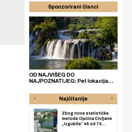
Sponzorirani članci
azak
OD NAJVIŠEG DO
ZA
zgrađeno
NAJPOZNATIJEG: Pet lokacija
AKA
ru
koje otkrivaju različitost slapova
isku
rijeke Krke
sud
Najčitanije
pod
zaj
Zbog nove statističke
metode Općina Civljane
„izgubila” 46 od 74
zaposlenika. Do sada je