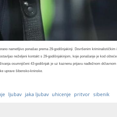
tjerano nametljivo ponašao prema 29-godišnjakinji.
Dovršenim kriminalističkim 
ostavljao neželjeni kontakt s 29-godišnjakinjom, koje ponašanje je kod ošteć
aživanja osumnjičeni 43-godišnjak
j
e uz kaznenu prijavu nadležnom državnom 
ske uprave šibensko-kninske.
nje
ljubav
jaka ljubav
uhicenje
pritvor
sibenik