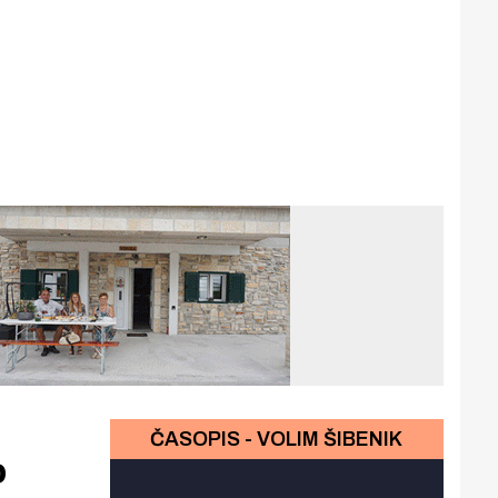
ČASOPIS - VOLIM ŠIBENIK
o