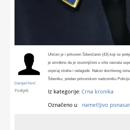
Uhićen je i pritvoren Šibenčanin (43) koji se pre
je utvrđeno da je osumnjičeni u više navrata usp
osjećaj straha i nelagode. Nakon dovršenog istr
Šibeniku, predan pritvorskom nadzorniku Policij
Danijel Ferić
Podijeli:
Iz kategorije:
Crna kronika
Označeno u:
nametljivo ponasa