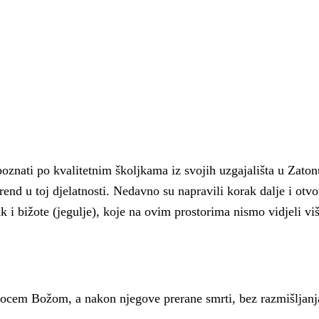
znati po kvalitetnim školjkama iz svojih uzgajališta u Zaton
end u toj djelatnosti. Nedavno su napravili korak dalje i otvor
k i bižote (jegulje), koje na ovim prostorima nismo vidjeli vi
 Krke iz prve ruke -
Šibenik spreman za dol
ostel Titius u
električnih autobusa: i
 s ocem Božom, a nakon njegove prerane smrti, bez razmišljanj
NP Krka u
12 punionica na kolodvo