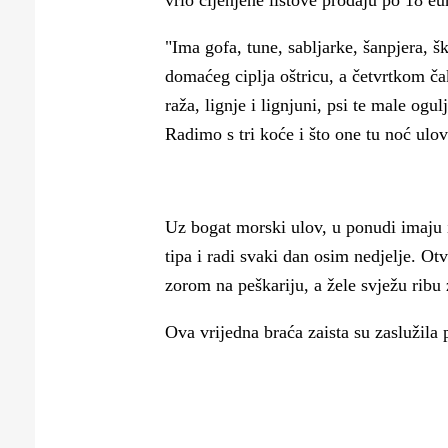
vrlo cijenjene listove prodaju po 18 eu
"Ima gofa, tune, sabljarke, šanpjera, 
domaćeg ciplja oštricu, a četvrtkom čak 
raža, lignje i lignjuni, psi te male ogu
Radimo s tri koće i što one tu noć ulov
Uz bogat morski ulov, u ponudi imaju i
tipa i radi svaki dan osim nedjelje. Otv
zorom na peškariju, a žele svježu ribu 
Ova vrijedna braća zaista su zaslužila 