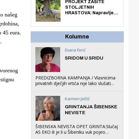
knjiga na kućnu adresu
PROJEKT ZAŠITE
električnim biciklom.
STOLJETNIH
HRASTOVA: Napravljen
mo našeg
prvi stručni pregled
grdobina,
hrastova na lokaciji
Zmajevac
o 45 eura.
Kolumne
.
Diana Ferić
SRIDOM U SRIDU
tvorenog
PREDIZBORNA KAMPANJA / Vlasnicima
 stignu
privatnih dječjih vrtića nije lako slušati
Restovićeva obećanja jer ispada da to
što oni rade u Šibeniku ne postoji
Karmen Jelčić
GRINTANJA ŠIBENSKE
NEVISTE
ŠIBENSKA NEVISTA OPET GRINTA:Slučaj
AS EKO ili je li u Šibeniku vuk pojeo
magare, a profit ljubav prema