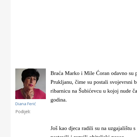
Braća Marko i Mile Ćoran odavno su po
Prukljanu, čime su postali svojevrsni br
ribarnicu na Šubićevcu u kojoj nude ča
godina.
Diana Ferić
Podijeli:
Gornji tok
Otkrijte h
Još kao djeca radili su na uzgajalištu
edukativnom kampusu 