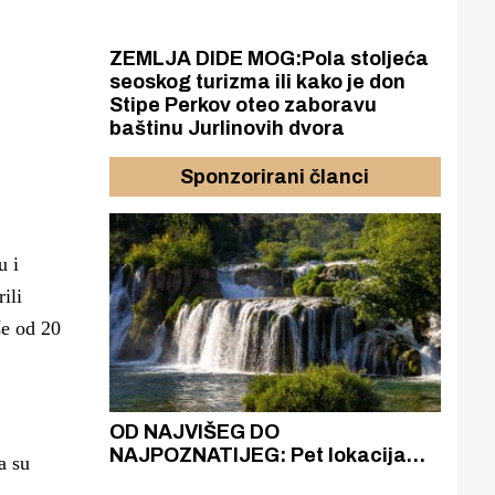
ZEMLJA DIDE MOG:Pola stoljeća
seoskog turizma ili kako je don
Stipe Perkov oteo zaboravu
baštinu Jurlinovih dvora
Sponzorirani članci
u i
ili
še od 20
azak
OD NAJVIŠEG DO
ZA
zgrađeno
NAJPOZNATIJEG: Pet lokacija
AKA
a su
ru
koje otkrivaju različitost slapova
isku