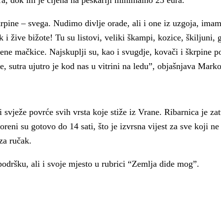
ra, dok im je cijena na peškariji minimalno 25 eura.
škrpine – svega. Nudimo divlje orade, ali i one iz uzgoja, ima
i žive bižote! Tu su listovi, veliki škampi, kozice, škiljuni, 
ljene mačkice. Najskuplji su, kao i svugdje, kovači i škrpine p
e, sutra ujutro je kod nas u vitrini na ledu”, objašnjava Marko
 svježe povrće svih vrsta koje stiže iz Vrane. Ribarnica je za
oreni su gotovo do 14 sati, što je izvrsna vijest za sve koji ne
za ručak.
podršku, ali i svoje mjesto u rubrici “Zemlja dide mog”.