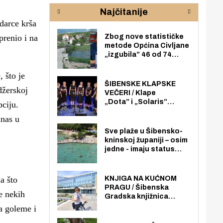
rijeke Krke
sud
Najčitanije
pod
darce krša
zaj
prenio i na
Zbog nove statističke
metode Općina Civljane
„izgubila” 46 od 74
zaposlenika. Do sada je
imala više zaposlenika
 što je
nego radno sposobnih
ŠIBENSKE KLAPSKE
džerskoj
osoba među svojih 170
VEČERI / Klape
stanovnika.
„Dota” i „Solaris”
pciju.
otvaraju 27. Šibenske
anas u
klapske večeri na Maloj
loži
Sve plaže u Šibensko-
kninskoj županiji – osim
jedne - imaju status
javno dostupnog
pomorskog dobra u
općoj upotrebi. Pristup
a što
KNJIGA NA KUĆNOM
je slobodan i besplatan
PRAGU / Šibenska
e nekih
za sve građane i
Gradska knjižnica
posjetitelje.
„Juraj Šižgorić” uvela
da goleme i
besplatnu dostavu