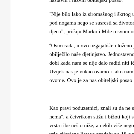
nastavili i razvili obiteljski posao.
Puljanim
“
Nije bilo lako iz siromašnog i škrtog
pod nogama nego se susresti sa životom
djecu”, pričaju Marko i Mile o svom oc
“
Osim rada, u ovo uzgajalište uloženo j
obilježilo naše djetinjstvo. Jednostavn
dobi kada nam se nije dalo raditi niti i
Uvijek nas je vukao ovamo i tako nam 
ovome. Ovo je za nas obiteljski posao i 
Kao pravi poduzetnici, znali su da ne 
nema", a četvrtkom stižu i bižoti koji 
vrsta ribe nešto niže, a nekih više neg