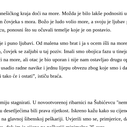
a
 unešićkog kraja doći na more. Možda je bilo lakše podnositi u
 čovjeka s mora. Božo je ludo volio more, a svoju je ljubav 
u, ponosni što su očuvali temelje koje je on postavio.
e i puno ljubavi. Od malena smo brat i ja s ocem išli na more,
o, čovjek se zaljubi u taj poziv. Imali smo obojica fazu u tinej
ći na more, ali otac je bio uporan i nije nam ostavljao drugu o
usadio radne navike i jednu lijepu obvezu zbog koje smo i d
tako će i ostati”, ističu braća.
smiju stagnirati. U novootvorenoj ribarnici na Šubićevcu "nem
su desetljećima bili prava rijetkost. Iskreno kažu kako su cijen
o na glavnoj šibenskoj peškariji. Uvjerili smo se, primjerice, 