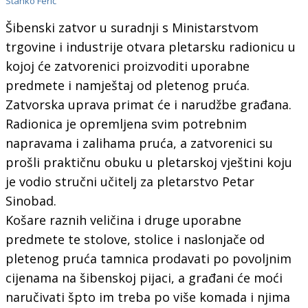
Stanko Ferić
Šibenski zatvor u suradnji s Ministarstvom
trgovine i industrije otvara pletarsku radionicu u
kojoj će zatvorenici proizvoditi uporabne
predmete i namještaj od pletenog pruća.
Zatvorska uprava primat će i narudžbe građana.
Radionica je opremljena svim potrebnim
napravama i zalihama pruća, a zatvorenici su
prošli praktičnu obuku u pletarskoj vještini koju
je vodio stručni učitelj za pletarstvo Petar
Sinobad.
Košare raznih veličina i druge uporabne
predmete te stolove, stolice i naslonjače od
pletenog pruća tamnica prodavati po povoljnim
cijenama na šibenskoj pijaci, a građani će moći
naručivati špto im treba po više komada i njima