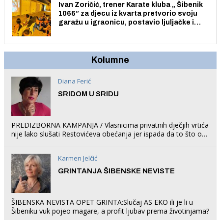
Ivan Zoričić, trener Karate kluba „ Šibenik
1066” za djecu iz kvarta pretvorio svoju
garažu u igraonicu, postavio ljuljačke i
trampolin i organizirao dječje ljetno kino.
Kolumne
Diana Ferić
SRIDOM U SRIDU
PREDIZBORNA KAMPANJA / Vlasnicima privatnih dječjih vrtića
nije lako slušati Restovićeva obećanja jer ispada da to što oni
rade u Šibeniku ne postoji
Karmen Jelčić
GRINTANJA ŠIBENSKE NEVISTE
ŠIBENSKA NEVISTA OPET GRINTA:Slučaj AS EKO ili je li u
Šibeniku vuk pojeo magare, a profit ljubav prema životinjama?