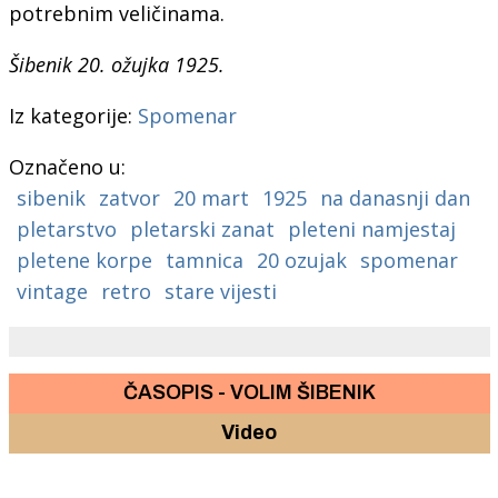
potrebnim veličinama.
Šibenik 20. ožujka 1925.
Iz kategorije:
Spomenar
Označeno u:
sibenik
zatvor
20 mart
1925
na danasnji dan
pletarstvo
pletarski zanat
pleteni namjestaj
pletene korpe
tamnica
20 ozujak
spomenar
vintage
retro
stare vijesti
ČASOPIS - VOLIM ŠIBENIK
Video