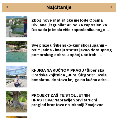
Najčitanije
Zbog nove statističke metode Općina
Civljane „izgubila” 46 od 74 zaposlenika.
Do sada je imala više zaposlenika nego
radno sposobnih osoba među svojih 170
stanovnika.
Sve plaže u Šibensko-kninskoj županiji –
osim jedne - imaju status javno dostupnog
pomorskog dobra u općoj upotrebi.
Pristup je slobodan i besplatan za sve
građane i posjetitelje.
KNJIGA NA KUĆNOM PRAGU / Šibenska
Gradska knjižnica „Juraj Šižgorić” uvela
besplatnu dostavu knjiga na kućnu adresu
električnim biciklom.
PROJEKT ZAŠITE STOLJETNIH
HRASTOVA: Napravljen prvi stručni
pregled hrastova na lokaciji Zmajevac