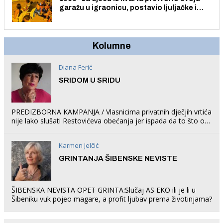
garažu u igraonicu, postavio ljuljačke i
trampolin i organizirao dječje ljetno kino.
Kolumne
Diana Ferić
SRIDOM U SRIDU
PREDIZBORNA KAMPANJA / Vlasnicima privatnih dječjih vrtića
nije lako slušati Restovićeva obećanja jer ispada da to što oni
rade u Šibeniku ne postoji
Karmen Jelčić
GRINTANJA ŠIBENSKE NEVISTE
ŠIBENSKA NEVISTA OPET GRINTA:Slučaj AS EKO ili je li u
Šibeniku vuk pojeo magare, a profit ljubav prema životinjama?