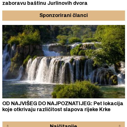
zaboravu baštinu Jurlinovih dvora
Sponzorirani članci
OD NAJVIŠEG DO NAJPOZNATIJEG: Pet lokacija
koje otkrivaju različitost slapova rijeke Krke
Najčitanije