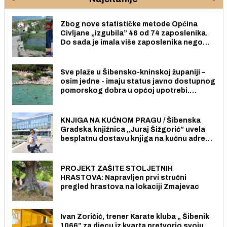
Zbog nove statističke metode Općina
Civljane „izgubila” 46 od 74 zaposlenika.
Do sada je imala više zaposlenika nego
radno sposobnih osoba među svojih 170
stanovnika.
Sve plaže u Šibensko-kninskoj županiji –
osim jedne - imaju status javno dostupnog
pomorskog dobra u općoj upotrebi.
Pristup je slobodan i besplatan za sve
građane i posjetitelje.
KNJIGA NA KUĆNOM PRAGU / Šibenska
Gradska knjižnica „Juraj Šižgorić” uvela
besplatnu dostavu knjiga na kućnu adresu
električnim biciklom.
PROJEKT ZAŠITE STOLJETNIH
HRASTOVA: Napravljen prvi stručni
pregled hrastova na lokaciji Zmajevac
Ivan Zoričić, trener Karate kluba „ Šibenik
1066” za djecu iz kvarta pretvorio svoju