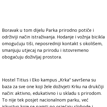
Boravak u tom dijelu Parka prirodno potiče i
održiviji način istraživanja. Hodanje i vožnja bicikla
omogućuju tiši, neposredniji kontakt s okolišem,
smanjuju utjecaj na prirodu i istovremeno
obogaćuju doživljaj prostora.
Hostel Titius i Eko kampus „Krka“ savršena su
baza za sve one koji žele doživjeti Krku na drukčiji
način: aktivno, edukativno i u skladu s prirodom.
To nije tek posjet nacionalnom parku, već
iskustvo koje se pamti po osjećaju slobode i