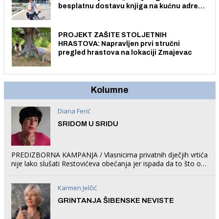
besplatnu dostavu knjiga na kućnu adresu
električnim biciklom.
PROJEKT ZAŠITE STOLJETNIH
HRASTOVA: Napravljen prvi stručni
pregled hrastova na lokaciji Zmajevac
Kolumne
Diana Ferić
SRIDOM U SRIDU
PREDIZBORNA KAMPANJA / Vlasnicima privatnih dječjih vrtića
nije lako slušati Restovićeva obećanja jer ispada da to što oni
rade u Šibeniku ne postoji
Karmen Jelčić
GRINTANJA ŠIBENSKE NEVISTE