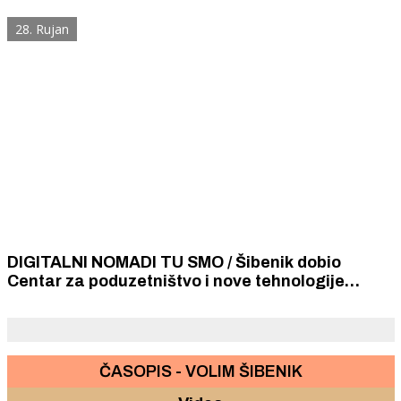
28. Rujan
DIGITALNI NOMADI TU SMO / Šibenik dobio
Centar za poduzetništvo i nove tehnologije
"Trokut", a otvorio ga je osobno premijer
Plenković
ČASOPIS - VOLIM ŠIBENIK