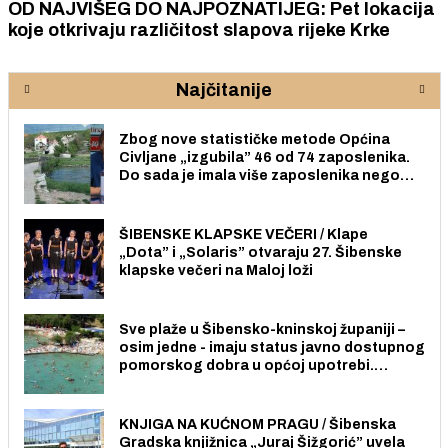
OD NAJVIŠEG DO NAJPOZNATIJEG: Pet lokacija
koje otkrivaju različitost slapova rijeke Krke
Najčitanije
Zbog nove statističke metode Općina
Civljane „izgubila” 46 od 74 zaposlenika.
Do sada je imala više zaposlenika nego
radno sposobnih osoba među svojih 170
stanovnika.
ŠIBENSKE KLAPSKE VEČERI / Klape
„Dota” i „Solaris” otvaraju 27. Šibenske
klapske večeri na Maloj loži
Sve plaže u Šibensko-kninskoj županiji –
osim jedne - imaju status javno dostupnog
pomorskog dobra u općoj upotrebi.
Pristup je slobodan i besplatan za sve
građane i posjetitelje.
KNJIGA NA KUĆNOM PRAGU / Šibenska
Gradska knjižnica „Juraj Šižgorić” uvela