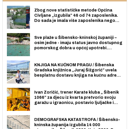
Zbog nove statističke metode Općina
Civljane „izgubila” 46 od 74 zaposlenika.
Do sada je imala više zaposlenika nego
radno sposobnih osoba među svojih 170
stanovnika.
Sve plaže u Šibensko-kninskoj županiji –
osim jedne - imaju status javno dostupnog
pomorskog dobra u općoj upotrebi.
Pristup je slobodan i besplatan za sve
građane i posjetitelje.
KNJIGA NA KUĆNOM PRAGU / Šibenska
Gradska knjižnica „Juraj Šižgorić” uvela
besplatnu dostavu knjiga na kućnu adresu
električnim biciklom.
Ivan Zoričić, trener Karate kluba „ Šibenik
1066” za djecu iz kvarta pretvorio svoju
garažu u igraonicu, postavio ljuljačke i
trampolin i organizirao dječje ljetno kino.
DEMOGRAFSKA KATASTROFA / Šibensko-
kninska županija izgubila 14 000