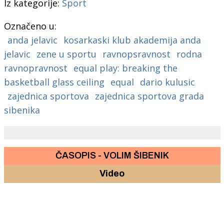
Iz kategorije:
Sport
Označeno u:
anda jelavic
kosarkaski klub akademija anda
jelavic
zene u sportu
ravnopsravnost
rodna
ravnopravnost
equal play: breaking the
basketball glass ceiling
equal
dario kulusic
zajednica sportova
zajednica sportova grada
sibenika
ČASOPIS - VOLIM ŠIBENIK
Video