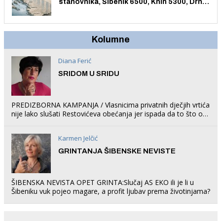
stanovnika, Šibenik 6500, Knin 5300, Drniš
1758, Skradin 625, Vodice 275...
Kolumne
Diana Ferić
SRIDOM U SRIDU
PREDIZBORNA KAMPANJA / Vlasnicima privatnih dječjih vrtića
nije lako slušati Restovićeva obećanja jer ispada da to što oni
rade u Šibeniku ne postoji
Karmen Jelčić
GRINTANJA ŠIBENSKE NEVISTE
ŠIBENSKA NEVISTA OPET GRINTA:Slučaj AS EKO ili je li u
Šibeniku vuk pojeo magare, a profit ljubav prema životinjama?