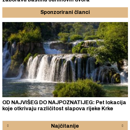
Sponzorirani članci
OD NAJVIŠEG DO NAJPOZNATIJEG: Pet lokacija
koje otkrivaju različitost slapova rijeke Krke
Najčitanije