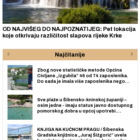
OD NAJVIŠEG DO NAJPOZNATIJEG: Pet lokacija
koje otkrivaju različitost slapova rijeke Krke
Najčitanije
Zbog nove statističke metode Općina
Civljane „izgubila” 46 od 74 zaposlenika.
Do sada je imala više zaposlenika nego
radno sposobnih osoba među svojih 170
stanovnika.
Sve plaže u Šibensko-kninskoj županiji –
osim jedne - imaju status javno dostupnog
pomorskog dobra u općoj upotrebi.
Pristup je slobodan i besplatan za sve
građane i posjetitelje.
KNJIGA NA KUĆNOM PRAGU / Šibenska
Gradska knjižnica „Juraj Šižgorić” uvela