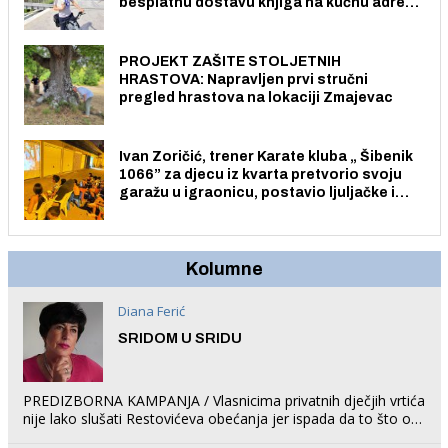
besplatnu dostavu knjiga na kućnu adresu
električnim biciklom.
PROJEKT ZAŠITE STOLJETNIH
HRASTOVA: Napravljen prvi stručni
pregled hrastova na lokaciji Zmajevac
Ivan Zoričić, trener Karate kluba „ Šibenik
1066” za djecu iz kvarta pretvorio svoju
garažu u igraonicu, postavio ljuljačke i
trampolin i organizirao dječje ljetno kino.
Kolumne
Diana Ferić
SRIDOM U SRIDU
PREDIZBORNA KAMPANJA / Vlasnicima privatnih dječjih vrtića
nije lako slušati Restovićeva obećanja jer ispada da to što oni
rade u Šibeniku ne postoji