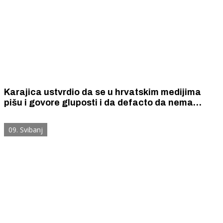
Karajica ustvrdio da se u hrvatskim medijima
pišu i govore gluposti i da defacto da nema
dugova HNK Šibenik, novinari neugodno
iznenađeni
09. Svibanj