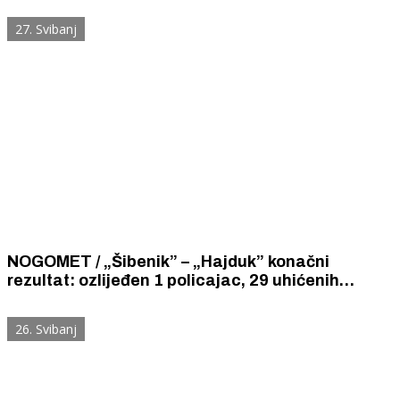
27. Svibanj
NOGOMET / „Šibenik” – „Hajduk” konačni
rezultat: ozlijeđen 1 policajac, 29 uhićenih
navijača (5 maloljetnih), 17 nasilničkih
ponašanja, napad autom, požar na stadionu
26. Svibanj