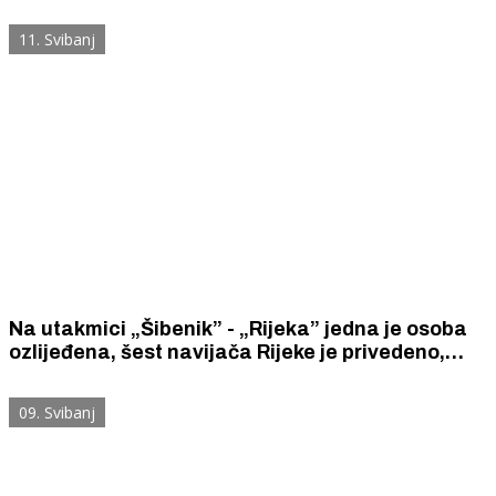
sudjeluje u odlučivanju tko će biti prvak Hrvatske
iako je već ispao u Drugu ligu.
11. Svibanj
Na utakmici „Šibenik” - „Rijeka” jedna je osoba
ozlijeđena, šest navijača Rijeke je privedeno,
zaplijenjen je arsenal navijačke pirotehnike -
bengalki, dimnih bombi i topovskih udara
09. Svibanj