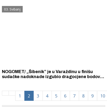
03. Svibanj
NOGOMET/ „Šibenik” je u Varaždinu u finišu
sudačke nadoknade izgubio dragocjene bodove.
Umjesto zaslužena tri, ponio je kući samo jedan
bod nedovoljan za spas od ispadanja u niži rang.
1
2
3
4
5
6
7
8
9
10