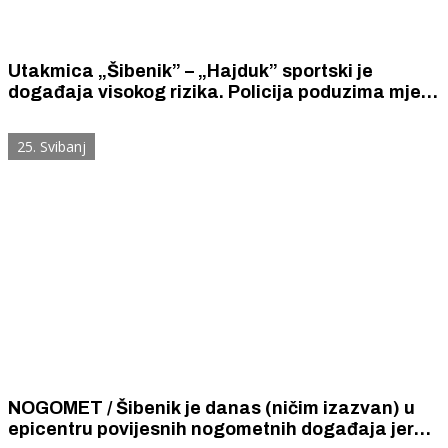
Utakmica „Šibenik” – „Hajduk” sportski je
događaja visokog rizika. Policija poduzima mjere
prevencije i suzbijanja nereda. Na Šubićevcu od
14 sati vrijedi posebna regulacija prometa.
25. Svibanj
NOGOMET / Šibenik je danas (ničim izazvan) u
epicentru povijesnih nogometnih događaja jer