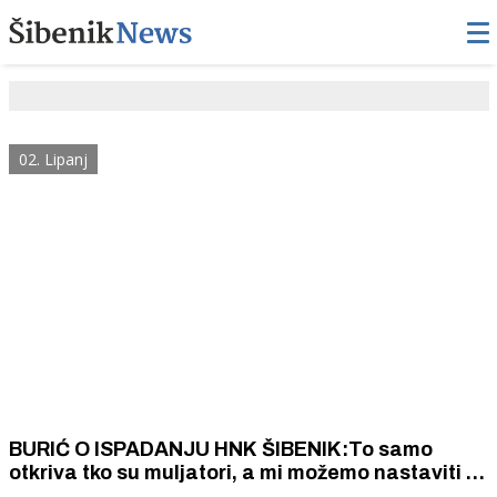
02. Lipanj
BURIĆ O ISPADANJU HNK ŠIBENIK:To samo
otkriva tko su muljatori, a mi možemo nastaviti s
novim klubom