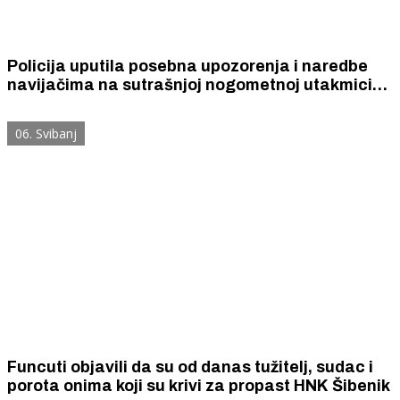
Policija uputila posebna upozorenja i naredbe
navijačima na sutrašnjoj nogometnoj utakmici
Šibenik- Rijeka
06. Svibanj
Funcuti objavili da su od danas tužitelj, sudac i
porota onima koji su krivi za propast HNK Šibenik