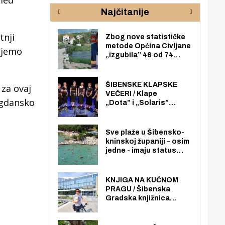
 led
rijeke Krke
sud
Najčitanije
pod
zaj
tnji
Zbog nove statističke
metode Općina Civljane
kujemo
„izgubila” 46 od 74
zaposlenika. Do sada je
imala više zaposlenika
nego radno sposobnih
ŠIBENSKE KLAPSKE
 za ovaj
osoba među svojih 170
VEČERI / Klape
agdansko
stanovnika.
„Dota” i „Solaris”
otvaraju 27. Šibenske
klapske večeri na Maloj
loži
Sve plaže u Šibensko-
kninskoj županiji – osim
jedne - imaju status
javno dostupnog
pomorskog dobra u
općoj upotrebi. Pristup
KNJIGA NA KUĆNOM
je slobodan i besplatan
PRAGU / Šibenska
za sve građane i
Gradska knjižnica
posjetitelje.
„Juraj Šižgorić” uvela
besplatnu dostavu