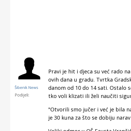
Pravi je hit i djeca su već rado n
ovih dana u gradu. Tvrtka Gradsk
danom od 10 do 14 sati. Ostalo se
Šibenik News
Podijeli:
tko voli klizati ili želi naučiti si
"Otvorili smo jučer i već je bila 
Gornji tok
je 30 kuna za što se dobiju naravno
Otkrijte h
edukativnom kampusu 