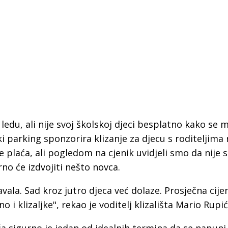
a ledu, ali nije svoj školskoj djeci besplatno kako se 
i parking sponzorira klizanje za djecu s roditeljima
 plaća, ali pogledom na cjenik uvidjeli smo da nije 
gurno će izdvojiti nešto novca.
navala. Sad kroz jutro djeca već dolaze. Prosječna cije
 Krke iz prve ruke -
Šibenik spreman za dol
 i klizaljke", rekao je voditelj klizališta Mario Rupić
ostel Titius u
električnih autobusa: i
NP Krka u
12 punionica na kolodvo