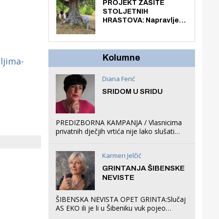
knjiga na kućnu adresu
PROJEKT ZAŠITE
električnim biciklom.
STOLJETNIH
HRASTOVA: Napravljen
prvi stručni pregled
hrastova na lokaciji
Zmajevac
Kolumne
ljima-
Diana Ferić
SRIDOM U SRIDU
PREDIZBORNA KAMPANJA / Vlasnicima
privatnih dječjih vrtića nije lako slušati
Restovićeva obećanja jer ispada da to
što oni rade u Šibeniku ne postoji
Karmen Jelčić
GRINTANJA ŠIBENSKE
NEVISTE
ŠIBENSKA NEVISTA OPET GRINTA:Slučaj
AS EKO ili je li u Šibeniku vuk pojeo
magare, a profit ljubav prema