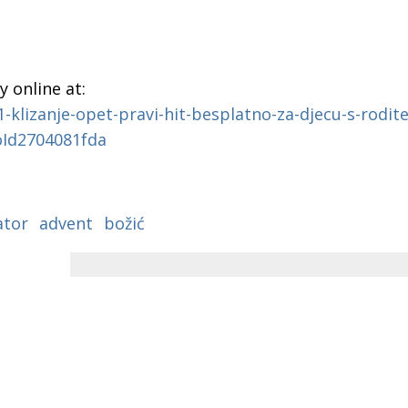
 online at:
-klizanje-opet-pravi-hit-besplatno-za-djecu-s-rodite
oId2704081fda
ator
advent
božić