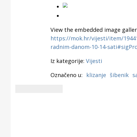
View the embedded image gallery
https://mok.hr/vijesti/item/19441
radnim-danom-10-14-sati#sigPr
Iz kategorije:
Vijesti
Označeno u:
klizanje
šibenik
s