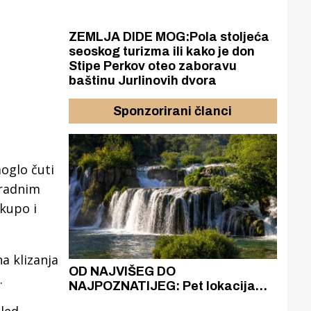
ZEMLJA DIDE MOG:Pola stoljeća
seoskog turizma ili kako je don
Stipe Perkov oteo zaboravu
baštinu Jurlinovih dvora
Sponzorirani članci
moglo čuti
 radnim
skupo i
na klizanja
azak
OD NAJVIŠEG DO
ZA
.
zgrađeno
NAJPOZNATIJEG: Pet lokacija
AKA
ru
koje otkrivaju različitost slapova
isku