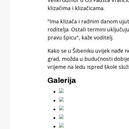
Veliki odmor u OŠ Fausta Vrančić
Puljanim
klizačima i klizačicama.
"Ima klizača i radnim danom ujut
roditelja. Ostali termini uključu
pravu špicu", kaže voditelj.
Kako se u Šibeniku uvijek nađe n
grad, možda u budućnosti dobije
vrijeme na ledu ispred škole služ
Galerija