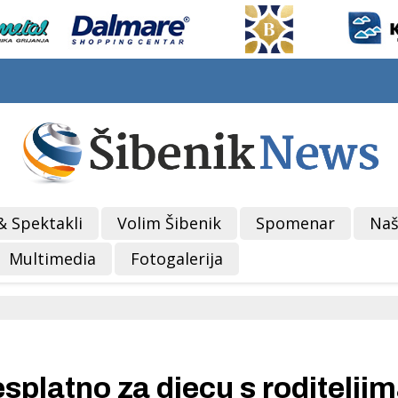
& Spektakli
Volim Šibenik
Spomenar
Naš
Multimedia
Fotogalerija
esplatno za djecu s roditelji