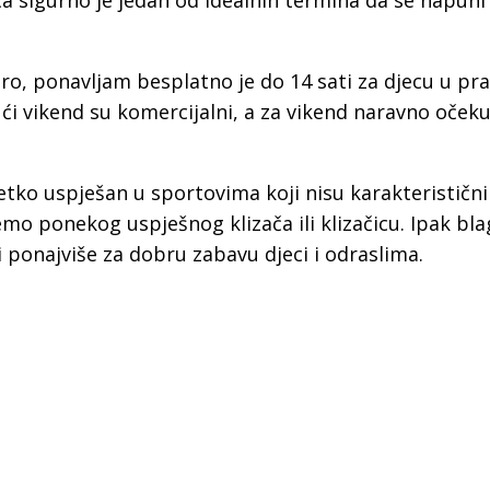
a sigurno je jedan od idealnih termina da se napuni
a
ro, ponavljam besplatno je do 14 sati za djecu u pra
jući vikend su komercijalni, a za vikend naravno oče
etko uspješan u sportovima koji nisu karakteristični
mo ponekog uspješnog klizača ili klizačicu. Ipak bl
i ponajviše za dobru zabavu djeci i odraslima.