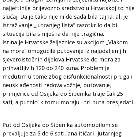
najjeftinije prijevozno sredstvo u Hrvatskoj to nije
slučaj. Da je tako nije ni do sada bila tajna, ali je
istraživanje „Jutranjeg lista“ razotkrilo da bi
situacija bila smiješna da nije tragična.
Istina je Hrvatske željeznice su akcijom „Vlakom
na more“ omogućile putovanje iz najudaljenijih
sjeveroistočnih dijelova Hrvatske do mora za
prihvatljivih 120 do 240 kuna. Problem je
međutim u tome zbog disfunkcionalnosti pruga i
neusklađenosti redova vožnje, putovanje,
primjerice od Osijeka do Šibenika traje čak 25
sati, a putnici k tomu moraju i tri puta presjedati.
Put od Osijeka do Šibenika automobilom se
prevaljuje za 5 do 6 sati, analitičari „Jutarnjeg