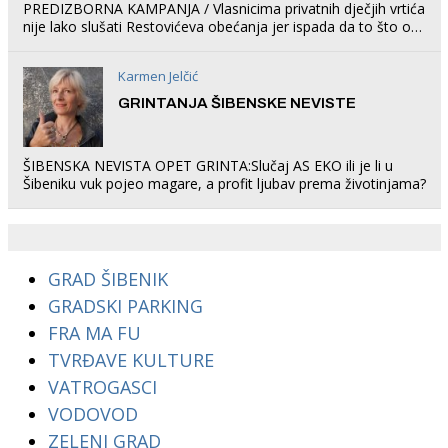
PREDIZBORNA KAMPANJA / Vlasnicima privatnih dječjih vrtića
nije lako slušati Restovićeva obećanja jer ispada da to što oni
rade u Šibeniku ne postoji
Karmen Jelčić
GRINTANJA ŠIBENSKE NEVISTE
ŠIBENSKA NEVISTA OPET GRINTA:Slučaj AS EKO ili je li u
Šibeniku vuk pojeo magare, a profit ljubav prema životinjama?
GRAD ŠIBENIK
GRADSKI PARKING
FRA MA FU
TVRĐAVE KULTURE
VATROGASCI
VODOVOD
ZELENI GRAD