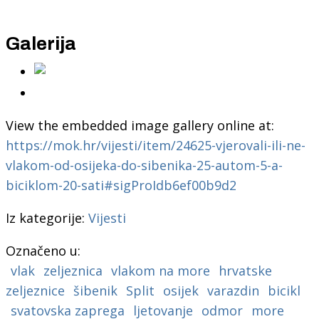
Galerija
View the embedded image gallery online at:
https://mok.hr/vijesti/item/24625-vjerovali-ili-ne-
vlakom-od-osijeka-do-sibenika-25-autom-5-a-
biciklom-20-sati#sigProIdb6ef00b9d2
Iz kategorije:
Vijesti
Označeno u:
vlak
zeljeznica
vlakom na more
hrvatske
zeljeznice
šibenik
Split
osijek
varazdin
bicikl
svatovska zaprega
ljetovanje
odmor
more