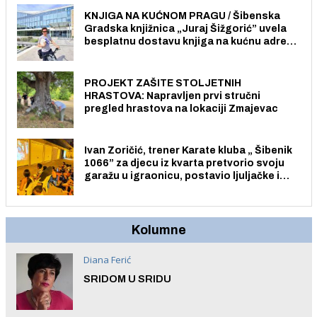
KNJIGA NA KUĆNOM PRAGU / Šibenska
Gradska knjižnica „Juraj Šižgorić” uvela
besplatnu dostavu knjiga na kućnu adresu
električnim biciklom.
PROJEKT ZAŠITE STOLJETNIH
HRASTOVA: Napravljen prvi stručni
pregled hrastova na lokaciji Zmajevac
Ivan Zoričić, trener Karate kluba „ Šibenik
1066” za djecu iz kvarta pretvorio svoju
garažu u igraonicu, postavio ljuljačke i
trampolin i organizirao dječje ljetno kino.
Kolumne
Diana Ferić
SRIDOM U SRIDU