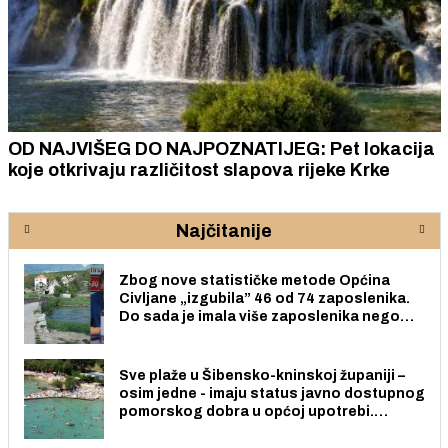
OD NAJVIŠEG DO NAJPOZNATIJEG: Pet lokacija
koje otkrivaju različitost slapova rijeke Krke
Najčitanije
Zbog nove statističke metode Općina
Civljane „izgubila” 46 od 74 zaposlenika.
Do sada je imala više zaposlenika nego
radno sposobnih osoba među svojih 170
stanovnika.
Sve plaže u Šibensko-kninskoj županiji –
osim jedne - imaju status javno dostupnog
pomorskog dobra u općoj upotrebi.
Pristup je slobodan i besplatan za sve
građane i posjetitelje.