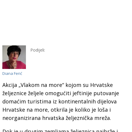
Podijeli:
Diana Ferić
Akcija „Vlakom na more“ kojom su Hrvatske
željeznice željele omogućiti jeftinije putovanje
domaćim turistima iz kontinentalnih dijelova
Hrvatske na more, otkrila je koliko je loša i
neorganizirana hrvatska željeznička mreža.
Dok je u drugim zemljama željeznica najbrže i