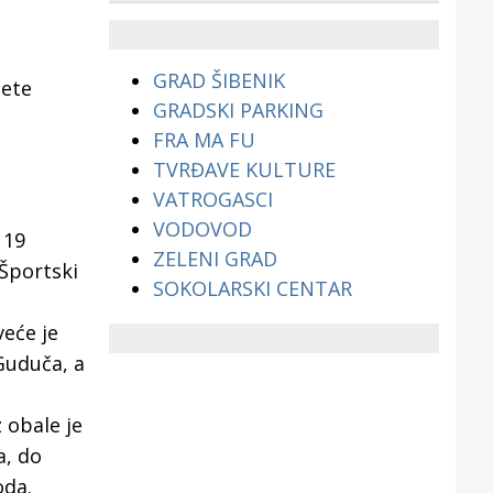
životinjama?
GRAD ŠIBENIK
lete
GRADSKI PARKING
FRA MA FU
TVRĐAVE KULTURE
VATROGASCI
VODOVOD
 19
ZELENI GRAD
 Športski
SOKOLARSKI CENTAR
eće je
 Guduča, a
 obale je
a, do
oda.