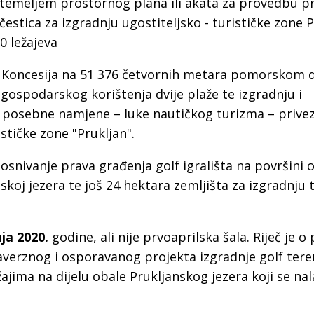
 temeljem prostornog plana ili akata za provedbu p
a
estica za izgradnju ugostiteljsko - turističke zone P
 ležajeva
 Koncesija na 51 376 četvornih metara pomorskom 
u gospodarskog korištenja dvije plaže te izgradnju i
 posebne namjene – luke nautičkog turizma – privez
stičke zone "Prukljan".
 osnivanje prava građenja golf igrališta na površini 
oj jezera te još 24 hektara zemljišta za izgradnju t
nja 2020.
godine, ali nije prvoaprilska šala. Riječ je o
raverznog i osporavanog projekta izgradnje golf tere
ajima na dijelu obale Prukljanskog jezera koji se nal