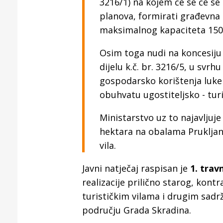
3216/1) na kojem će se će se
Puljanim
planova, formirati građevna č
maksimalnog kapaciteta 1500
Osim toga nudi na koncesiju
dijelu k.č. br. 3216/5, u svrh
gospodarsko korištenja luke
obuhvatu ugostiteljsko - turi
Ministarstvo uz to najavljuje
hektara na obalama Prukljansk
vila.
Javni natječaj raspisan je
1. trav
realizacije prilično starog, kont
turističkim vilama i drugim sadrž
području Grada Skradina.