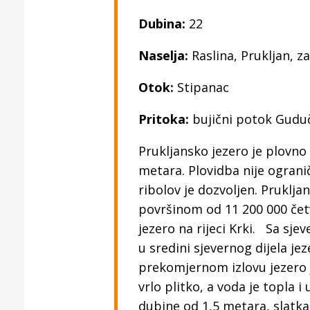
Dubina:
22
Naselja:
Raslina, Prukljan, za
Otok:
Stipanac
Pritoka:
bujični potok Gudu
Prukljansko jezero je plovno
metara. Plovidba nije ograni
ribolov je dozvoljen. Pruklj
površinom od 11 200 000 čet
jezero na rijeci Krki. Sa sje
u sredini sjevernog dijela je
prekomjernom izlovu jezero j
vrlo plitko, a voda je topla 
dubine od 1,5 metara, slatka 