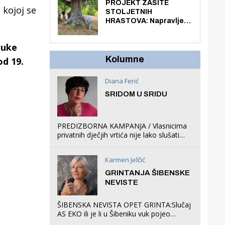
knjiga na kućnu adresu
PROJEKT ZAŠITE
 kojoj se
električnim biciklom.
STOLJETNIH
HRASTOVA: Napravljen
prvi stručni pregled
hrastova na lokaciji
luke
Zmajevac
Kolumne
od 19.
Diana Ferić
SRIDOM U SRIDU
PREDIZBORNA KAMPANJA / Vlasnicima
privatnih dječjih vrtića nije lako slušati
Restovićeva obećanja jer ispada da to
što oni rade u Šibeniku ne postoji
Karmen Jelčić
GRINTANJA ŠIBENSKE
NEVISTE
ŠIBENSKA NEVISTA OPET GRINTA:Slučaj
AS EKO ili je li u Šibeniku vuk pojeo
magare, a profit ljubav prema