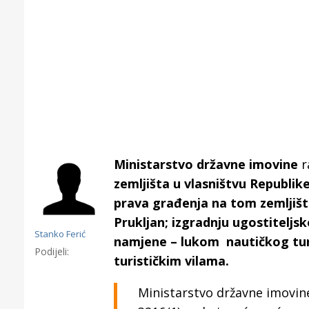
Ministarstvo državne imovine
r
zemljišta u vlasništvu Republi
prava građenja na tom zemljištu
Prukljan; izgradnju ugostiteljsk
Stanko Ferić
namjene – lukom nautičkog turiz
Podijeli:
turističkim vilama.
Gornji tok
Otkrijte h
Ministarstvo državne imovine
edukativnom kampusu 