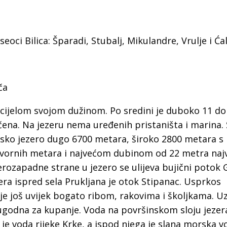
seoci Bilica: Šparadi, Stubalj, Mikulandre, Vrulje i Ća
ča
 cijelom svojom dužinom. Po sredini je duboko 11 do
čena. Na jezeru nema uređenih pristaništa i marina.
ansko jezero dugo 6700 metara, široko 2800 metara s
vornih metara i najvećom dubinom od 22 metra najv
verozapadne strane u jezero se ulijeva bujični potok
zera ispred sela Prukljana je otok Stipanac. Usprkos
e još uvijek bogato ribom, rakovima i školjkama. Uz
i ugodna za kupanje. Voda na površinskom sloju jezer
je voda rijeke Krke, a ispod njega je slana morska v