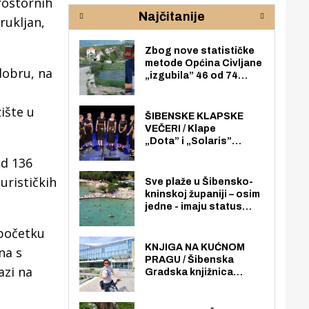
rostornih
rijeke Krke
sud
Najčitanije
pod
rukljan,
zaj
Zbog nove statističke
metode Općina Civljane
dobru, na
„izgubila” 46 od 74
zaposlenika. Do sada je
imala više zaposlenika
ište u
nego radno sposobnih
ŠIBENSKE KLAPSKE
osoba među svojih 170
VEČERI / Klape
stanovnika.
„Dota” i „Solaris”
otvaraju 27. Šibenske
od 136
klapske večeri na Maloj
loži
urističkih
Sve plaže u Šibensko-
kninskoj županiji – osim
jedne - imaju status
javno dostupnog
 početku
pomorskog dobra u
općoj upotrebi. Pristup
KNJIGA NA KUĆNOM
na s
je slobodan i besplatan
PRAGU / Šibenska
azi na
za sve građane i
Gradska knjižnica
posjetitelje.
„Juraj Šižgorić” uvela
besplatnu dostavu