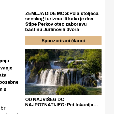
ZEMLJA DIDE MOG:Pola stoljeća
seoskog turizma ili kako je don
Stipe Perkov oteo zaboravu
baštinu Jurlinovih dvora
Sponzorirani članci
pnju
ivanje
kta
m posebne
n s
azak
OD NAJVIŠEG DO
ZA
zgrađeno
NAJPOZNATIJEG: Pet lokacija
AKA
br.
ru
koje otkrivaju različitost slapova
isku