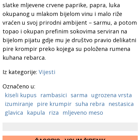
slatke mljevene crvene paprike, papra, luka
okupanog u mlakom bijelom vinu i malo riže
vraćen u svoj prirodni ambijent – sarmu, a potom
topao i okupan prefinim sokovima serviran na
bijelom pijatu gdje mu je društvo pravio delikatni
pire krompir preko kojega su položena rumena
kuhana rebarca.
Iz kategorije:
Vijesti
Označeno u:
kiseli kupus
rambasici
sarma
ugrozena vrsta
izumiranje
pire krumpir
suha rebra
nestasica
glavica
kapula
riza
mljeveno meso