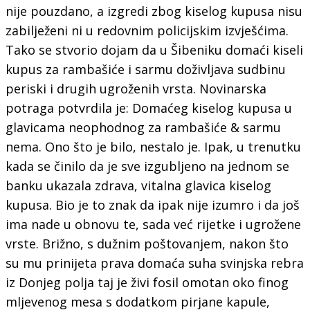
nije pouzdano, a izgredi zbog kiselog kupusa nisu
zabilježeni ni u redovnim policijskim izvješćima.
Tako se stvorio dojam da u Šibeniku domaći kiseli
kupus za rambašiće i sarmu doživljava sudbinu
periski i drugih ugroženih vrsta. Novinarska
potraga potvrdila je: Domaćeg kiselog kupusa u
glavicama neophodnog za rambašiće & sarmu
nema. Ono što je bilo, nestalo je. Ipak, u trenutku
kada se činilo da je sve izgubljeno na jednom se
banku ukazala zdrava, vitalna glavica kiselog
kupusa. Bio je to znak da ipak nije izumro i da još
ima nade u obnovu te, sada već rijetke i ugrožene
vrste. Brižno, s dužnim poštovanjem, nakon što
su mu prinijeta prava domaća suha svinjska rebra
iz Donjeg polja taj je živi fosil omotan oko finog
mljevenog mesa s dodatkom pirjane kapule,