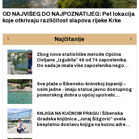
OD NAJVIŠEG DO NAJPOZNATIJEG: Pet lokacija
koje otkrivaju različitost slapova rijeke Krke
Najčitanije
Zbog nove statističke metode Općina
Civljane „izgubila” 46 od 74 zaposlenika.
Do sada je imala više zaposlenika nego
radno sposobnih osoba među svojih 170
stanovnika.
Sve plaže u Šibensko-kninskoj županiji –
osim jedne - imaju status javno dostupnog
pomorskog dobra u općoj upotrebi.
Pristup je slobodan i besplatan za sve
građane i posjetitelje.
KNJIGA NA KUĆNOM PRAGU / Šibenska
Gradska knjižnica „Juraj Šižgorić” uvela
besplatnu dostavu knjiga na kućnu adresu
električnim biciklom.