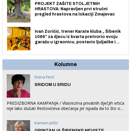
PROJEKT ZAŠITE STOLJETNIH
HRASTOVA: Napravljen prvi stručni
pregled hrastova na lokaciji Zmajevac
Ivan Zoričić, trener Karate kluba „ Šibenik
1066” za djecu iz kvarta pretvorio svoju
garažu u igraonicu, postavio ljuljačke i
trampolin i organizirao dječje ljetno kino.
Kolumne
Diana Ferić
SRIDOM U SRIDU
PREDIZBORNA KAMPANJA / Vlasnicima privatnih dječjih vrtića
nije lako slušati Restovićeva obećanja jer ispada da to što oni
rade u Šibeniku ne postoji
Karmen Jelčić
GRINTANJA ŠIBENSKE NEVISTE