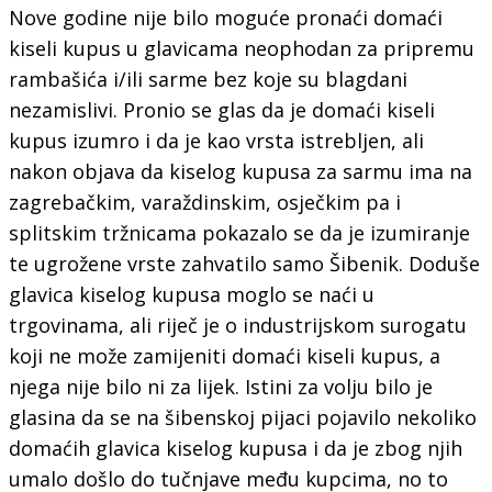
Nove godine nije bilo moguće pronaći domaći
kiseli kupus u glavicama neophodan za pripremu
rambašića i/ili sarme bez koje su blagdani
nezamislivi. Pronio se glas da je domaći kiseli
kupus izumro i da je kao vrsta istrebljen, ali
nakon objava da kiselog kupusa za sarmu ima na
zagrebačkim, varaždinskim, osječkim pa i
splitskim tržnicama pokazalo se da je izumiranje
te ugrožene vrste zahvatilo samo Šibenik. Doduše
glavica kiselog kupusa moglo se naći u
trgovinama, ali riječ je o industrijskom surogatu
koji ne može zamijeniti domaći kiseli kupus, a
njega nije bilo ni za lijek. Istini za volju bilo je
glasina da se na šibenskoj pijaci pojavilo nekoliko
domaćih glavica kiselog kupusa i da je zbog njih
umalo došlo do tučnjave među kupcima, no to