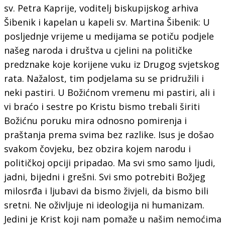
sv. Petra Kaprije, voditelj biskupijskog arhiva
Šibenik i kapelan u kapeli sv. Martina Šibenik: U
posljednje vrijeme u medijama se potiču podjele
našeg naroda i društva u cjelini na političke
predznake koje korijene vuku iz Drugog svjetskog
rata. Nažalost, tim podjelama su se pridružili i
neki pastiri. U Božićnom vremenu mi pastiri, ali i
vi braćo i sestre po Kristu bismo trebali širiti
Božićnu poruku mira odnosno pomirenja i
praštanja prema svima bez razlike. Isus je došao
svakom čovjeku, bez obzira kojem narodu i
političkoj opciji pripadao. Ma svi smo samo ljudi,
jadni, bijedni i grešni. Svi smo potrebiti Božjeg
milosrđa i ljubavi da bismo živjeli, da bismo bili
sretni. Ne oživljuje ni ideologija ni humanizam.
Jedini je Krist koji nam pomaže u našim nemoćima