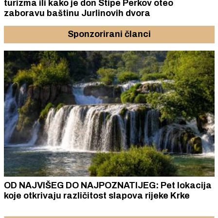
turizma ili kako je don Stipe Perkov oteo
zaboravu baštinu Jurlinovih dvora
Sponzorirani članci
OD NAJVIŠEG DO NAJPOZNATIJEG: Pet lokacija
koje otkrivaju različitost slapova rijeke Krke