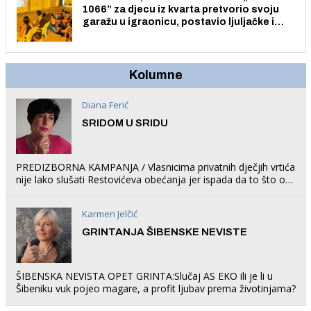
1066” za djecu iz kvarta pretvorio svoju
garažu u igraonicu, postavio ljuljačke i
trampolin i organizirao dječje ljetno kino.
Kolumne
Diana Ferić
SRIDOM U SRIDU
PREDIZBORNA KAMPANJA / Vlasnicima privatnih dječjih vrtića
nije lako slušati Restovićeva obećanja jer ispada da to što oni
rade u Šibeniku ne postoji
Karmen Jelčić
GRINTANJA ŠIBENSKE NEVISTE
ŠIBENSKA NEVISTA OPET GRINTA:Slučaj AS EKO ili je li u
Šibeniku vuk pojeo magare, a profit ljubav prema životinjama?