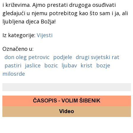
i križevima. Ajmo prestati drugoga osuđivati
gledajući u njemu potrebitog kao što sam i ja, ali
ljubljena djeca Božja!
Iz kategorije:
Vijesti
Označeno u:
don oleg petrovic
podjele
drugi svjetski rat
pastiri
jaslice
bozic
ljubav
krist
bozje
milosrde
ČASOPIS - VOLIM ŠIBENIK
Video