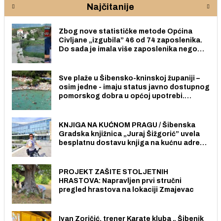
Najčitanije
Zbog nove statističke metode Općina
Civljane „izgubila” 46 od 74 zaposlenika.
Do sada je imala više zaposlenika nego
radno sposobnih osoba među svojih 170
stanovnika.
Sve plaže u Šibensko-kninskoj županiji –
osim jedne - imaju status javno dostupnog
pomorskog dobra u općoj upotrebi.
Pristup je slobodan i besplatan za sve
građane i posjetitelje.
KNJIGA NA KUĆNOM PRAGU / Šibenska
Gradska knjižnica „Juraj Šižgorić” uvela
besplatnu dostavu knjiga na kućnu adresu
električnim biciklom.
PROJEKT ZAŠITE STOLJETNIH
HRASTOVA: Napravljen prvi stručni
pregled hrastova na lokaciji Zmajevac
Ivan Zoričić, trener Karate kluba „ Šibenik