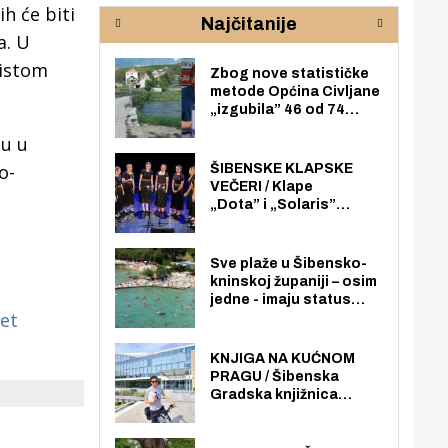
rijeke Krke
sud
h će biti
Najčitanije
pod
a. U
zaj
 istom
Zbog nove statističke
metode Općina Civljane
„izgubila” 46 od 74
zaposlenika. Do sada je
tu u
imala više zaposlenika
nego radno sposobnih
o-
ŠIBENSKE KLAPSKE
osoba među svojih 170
VEČERI / Klape
stanovnika.
„Dota” i „Solaris”
otvaraju 27. Šibenske
klapske večeri na Maloj
loži
Sve plaže u Šibensko-
kninskoj županiji – osim
jedne - imaju status
tet
javno dostupnog
pomorskog dobra u
općoj upotrebi. Pristup
KNJIGA NA KUĆNOM
je slobodan i besplatan
PRAGU / Šibenska
za sve građane i
Gradska knjižnica
posjetitelje.
„Juraj Šižgorić” uvela
besplatnu dostavu