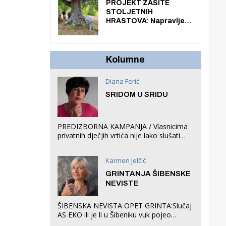
knjiga na kućnu adresu
PROJEKT ZAŠITE
električnim biciklom.
STOLJETNIH
HRASTOVA: Napravljen
prvi stručni pregled
hrastova na lokaciji
Zmajevac
Kolumne
Diana Ferić
SRIDOM U SRIDU
PREDIZBORNA KAMPANJA / Vlasnicima
privatnih dječjih vrtića nije lako slušati
Restovićeva obećanja jer ispada da to
što oni rade u Šibeniku ne postoji
Karmen Jelčić
GRINTANJA ŠIBENSKE
NEVISTE
ŠIBENSKA NEVISTA OPET GRINTA:Slučaj
AS EKO ili je li u Šibeniku vuk pojeo
magare, a profit ljubav prema