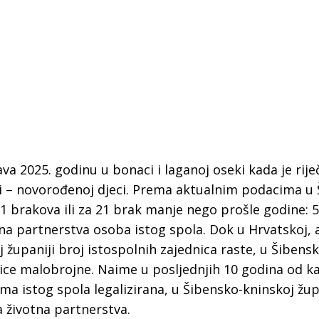
a 2025. godinu u bonaci i laganoj oseki kada je rije
vi – novorođenoj djeci. Prema aktualnim podacima u
11 brakova ili za 21 brak manje nego prošle godine: 5
tna partnerstva osoba istog spola. Dok u Hrvatskoj, 
 županiji broj istospolnih zajednica raste, u Šibensk
nice malobrojne. Naime u posljednjih 10 godina od k
 Krke iz prve ruke -
Šibenik spreman za dol
 istog spola legalizirana, u Šibensko-kninskoj žup
ostel Titius u
električnih autobusa: i
a životna partnerstva.
NP Krka u
12 punionica na kolodvo