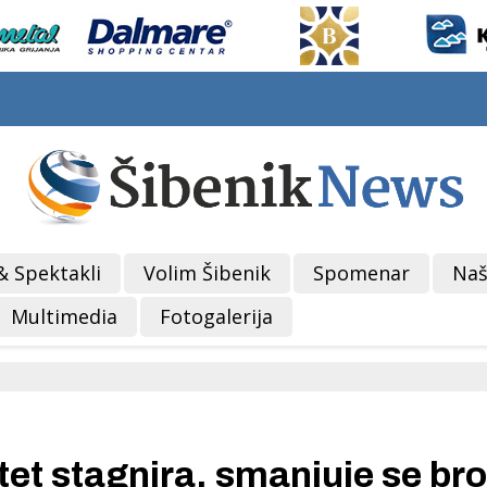
& Spektakli
Volim Šibenik
Spomenar
Naš
Multimedia
Fotogalerija
t stagnira, smanjuje se bro