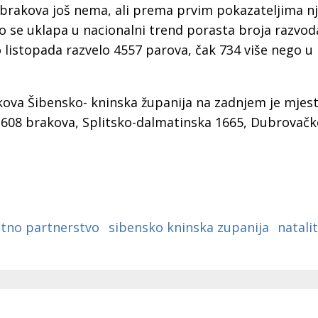
a
rakova još nema, ali prema prvim pokazateljima nji
o se uklapa u nacionalni trend porasta broja razvod
listopada razvelo 4557 parova, čak 734 više nego u
kova Šibensko- kninska županija na zadnjem je mjes
a 608 brakova, Splitsko-dalmatinska 1665, Dubrovačk
otno partnerstvo
sibensko kninska zupanija
natali