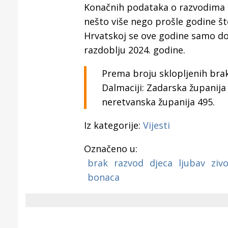
Puljanim
Konačnih podataka o razvodima b
nešto više nego prošle godine št
Hrvatskoj se ove godine samo do 
razdoblju 2024. godine.
Prema broju sklopljenih bra
Dalmaciji: Zadarska županij
neretvanska županija 495.
Iz kategorije:
Vijesti
Označeno u:
brak
razvod
djeca
ljubav
ziv
bonaca