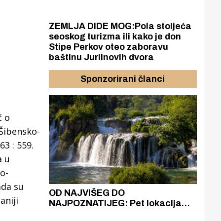
ZEMLJA DIDE MOG:Pola stoljeća
seoskog turizma ili kako je don
Stipe Perkov oteo zaboravu
baštinu Jurlinovih dvora
Sponzorirani članci
č o
 Šibensko-
63 : 559.
a u
o-
ada su
azak
OD NAJVIŠEG DO
ZA
aniji
zgrađeno
NAJPOZNATIJEG: Pet lokacija
AKA
ru
koje otkrivaju različitost slapova
isku