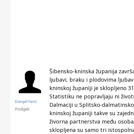
Šibensko-kninska županija završav
ljubavi, braku i plodovima ljuba
kninskoj županiji je sklopljeno 3
Statistiku ne popravljaju ni živo
Danijel Ferić
Dalmaciji u Splitsko-dalmatinskoj
Podijeli:
kninskoj županiji takve su zajed
Gornji tok
živorna partnerstva među osobama
Otkrijte h
sklopljena su samo tri istospoln
edukativnom kampusu 