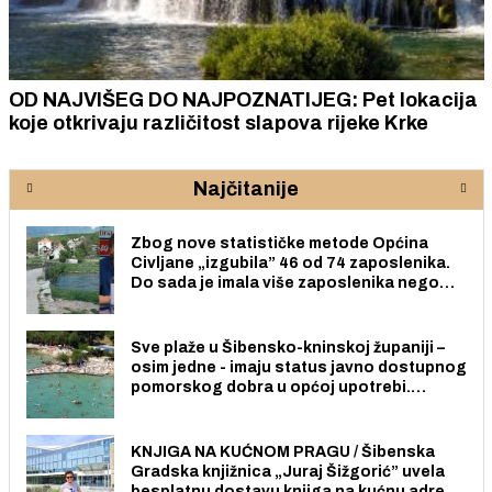
OD NAJVIŠEG DO NAJPOZNATIJEG: Pet lokacija
koje otkrivaju različitost slapova rijeke Krke
Najčitanije
Zbog nove statističke metode Općina
Civljane „izgubila” 46 od 74 zaposlenika.
Do sada je imala više zaposlenika nego
radno sposobnih osoba među svojih 170
stanovnika.
Sve plaže u Šibensko-kninskoj županiji –
osim jedne - imaju status javno dostupnog
pomorskog dobra u općoj upotrebi.
Pristup je slobodan i besplatan za sve
građane i posjetitelje.
KNJIGA NA KUĆNOM PRAGU / Šibenska
Gradska knjižnica „Juraj Šižgorić” uvela
besplatnu dostavu knjiga na kućnu adresu