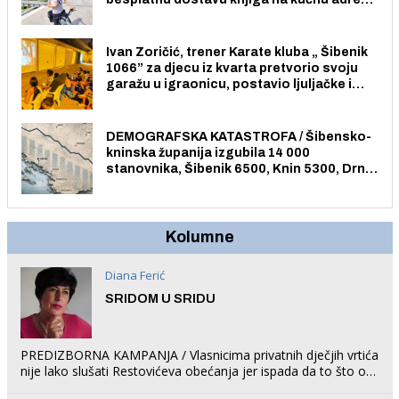
električnim biciklom.
Ivan Zoričić, trener Karate kluba „ Šibenik
1066” za djecu iz kvarta pretvorio svoju
garažu u igraonicu, postavio ljuljačke i
trampolin i organizirao dječje ljetno kino.
DEMOGRAFSKA KATASTROFA / Šibensko-
kninska županija izgubila 14 000
stanovnika, Šibenik 6500, Knin 5300, Drniš
1758, Skradin 625, Vodice 275...
Kolumne
Diana Ferić
SRIDOM U SRIDU
PREDIZBORNA KAMPANJA / Vlasnicima privatnih dječjih vrtića
nije lako slušati Restovićeva obećanja jer ispada da to što oni
rade u Šibeniku ne postoji