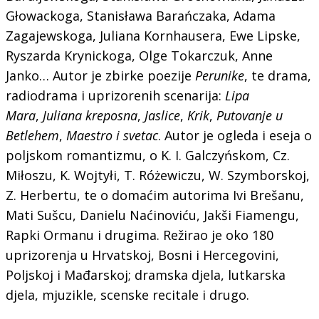
Głowackoga, Stanisława Barańczaka, Adama
Zagajewskoga, Juliana Kornhausera, Ewe Lipske,
Ryszarda Krynickoga, Olge Tokarczuk, Anne
Janko… Autor je zbirke poezije
Perunike
, te drama,
radiodrama i uprizorenih scenarija:
Lipa
Mara
,
Juliana kreposna
,
Jaslice
,
Krik
,
Putovanje u
Betlehem
,
Maestro i svetac
. Autor je ogleda i eseja o
poljskom romantizmu, o K. I. Galczyńskom, Cz.
Miłoszu, K. Wojtyłi, T. Różewiczu, W. Szymborskoj,
Z. Herbertu, te o domaćim autorima Ivi Brešanu,
Mati Sušcu, Danielu Naćinoviću, Jakši Fiamengu,
Rapki Ormanu i drugima. Režirao je oko 180
uprizorenja u Hrvatskoj, Bosni i Hercegovini,
Poljskoj i Mađarskoj; dramska djela, lutkarska
djela, mjuzikle, scenske recitale i drugo.