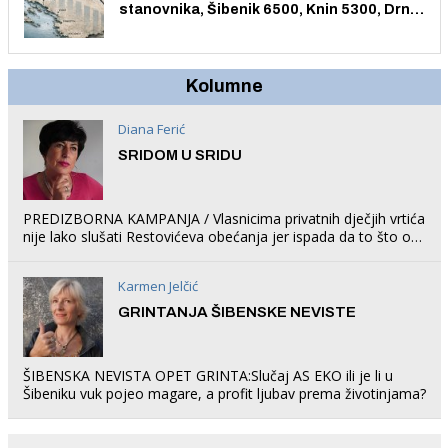
stanovnika, Šibenik 6500, Knin 5300, Drniš
1758, Skradin 625, Vodice 275...
Kolumne
Diana Ferić
SRIDOM U SRIDU
PREDIZBORNA KAMPANJA / Vlasnicima privatnih dječjih vrtića
nije lako slušati Restovićeva obećanja jer ispada da to što oni
rade u Šibeniku ne postoji
Karmen Jelčić
GRINTANJA ŠIBENSKE NEVISTE
ŠIBENSKA NEVISTA OPET GRINTA:Slučaj AS EKO ili je li u
Šibeniku vuk pojeo magare, a profit ljubav prema životinjama?