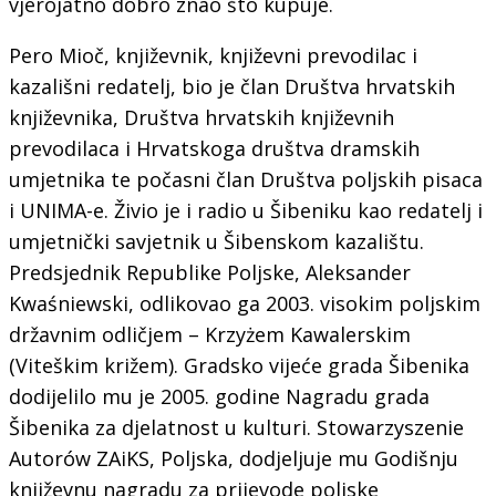
vjerojatno dobro znao što kupuje.
Pero Mioč, književnik, književni prevodilac i
kazališni redatelj, bio je član Društva hrvatskih
književnika, Društva hrvatskih književnih
prevodilaca i Hrvatskoga društva dramskih
umjetnika te počasni član Društva poljskih pisaca
i UNIMA-e. Živio je i radio u Šibeniku kao redatelj i
umjetnički savjetnik u Šibenskom kazalištu.
Predsjednik Republike Poljske, Aleksander
Kwaśniewski, odlikovao ga 2003. visokim poljskim
državnim odličjem – Krzyżem Kawalerskim
(Viteškim križem). Gradsko vijeće grada Šibenika
dodijelilo mu je 2005. godine Nagradu grada
Šibenika za djelatnost u kulturi. Stowarzyszenie
Autorów ZAiKS, Poljska, dodjeljuje mu Godišnju
književnu nagradu za prijevode poljske