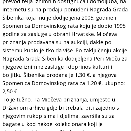
prevoditelja iznimnih dostignuća i domoljuba, na
internetu su na prodaju ponuđeni Nagrada Grada
Šibenika koja mu je dodijeljena 2005. godine i
Spomenica Domovinskog rata koju je dobio 1995.
godine za zasluge u obrani Hrvatske. Miočeva
priznanja prodavana su na aukciji, dakle po
sistemu kupio je tko da više. Po zaključenju akcije
Nagrada Grada Šibenika dodijeljena Peri Mioču za
njegove iznimne zasluge i doprinos kulturi i
boljitku Šibenika prodana je 1,30 €, a njegova
Spomenica Domovinskog rata za 1,20 €, ukupno:
2,50 €.
To je tužno. Ta Miočeva priznanja, umjesto u
Državnom arhivu gdje bi trebala biti zajedno s
njegovim rukopisima i djelima, završila su za
bagatelu kod nekog kolekcionara koji je