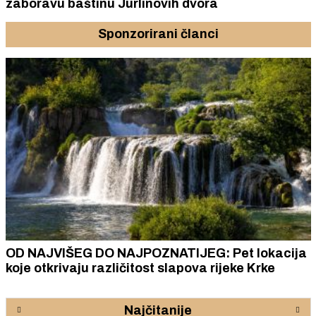
zaboravu baštinu Jurlinovih dvora
Sponzorirani članci
OD NAJVIŠEG DO NAJPOZNATIJEG: Pet lokacija
koje otkrivaju različitost slapova rijeke Krke
Najčitanije