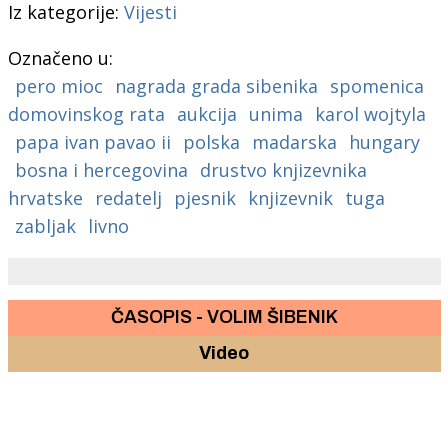
Iz kategorije:
Vijesti
Označeno u:
pero mioc
nagrada grada sibenika
spomenica
domovinskog rata
aukcija
unima
karol wojtyla
papa ivan pavao ii
polska
madarska
hungary
bosna i hercegovina
drustvo knjizevnika
hrvatske
redatelj
pjesnik
knjizevnik
tuga
zabljak
livno
ČASOPIS - VOLIM ŠIBENIK
Video