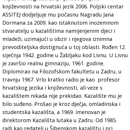
književnosti na hrvatski jezik 2006. Poljski centar
ASSITEJ dodjeljuje mu počasnu Nagradu Jana
Dormana za 2009. kao istaknutom inozemnom
stvaratelju u kazalištima namijenjenim djeci i
mladeži, uzimajući u obzir i njegova iznimna
prevoditeljska dostignuća u toj oblasti. Rođen 12.
siječnja 1942. godine u Žabljaku kod Livnu. U Livnu
je završio realnu gimnaziju, 1961. godine.
Diplomirao na Filozofskom fakultetu u Zadru, u
travnju 1967. Vrlo kratko radio je kao profesor
hrvatskog jezika i književnosti, ali veze s
kazalištem nikada nije prekidao. Kazalište mu je
bilo suđeno. Prošao je kroz dječja, omladinska i
studentska kazališta, a 1969. imenovan je
direktorom Kazališta lutaka u Zadru. Od 1985.
radi kao redatelj u Šibenskom kazalištu i pri