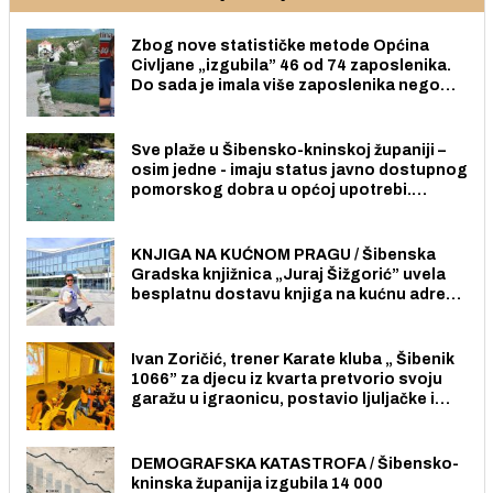
Zbog nove statističke metode Općina
Civljane „izgubila” 46 od 74 zaposlenika.
Do sada je imala više zaposlenika nego
radno sposobnih osoba među svojih 170
stanovnika.
Sve plaže u Šibensko-kninskoj županiji –
osim jedne - imaju status javno dostupnog
pomorskog dobra u općoj upotrebi.
Pristup je slobodan i besplatan za sve
građane i posjetitelje.
KNJIGA NA KUĆNOM PRAGU / Šibenska
Gradska knjižnica „Juraj Šižgorić” uvela
besplatnu dostavu knjiga na kućnu adresu
električnim biciklom.
Ivan Zoričić, trener Karate kluba „ Šibenik
1066” za djecu iz kvarta pretvorio svoju
garažu u igraonicu, postavio ljuljačke i
trampolin i organizirao dječje ljetno kino.
DEMOGRAFSKA KATASTROFA / Šibensko-
kninska županija izgubila 14 000