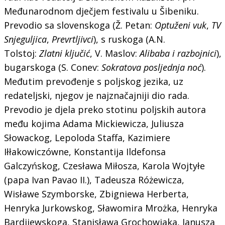
Međunarodnom dječjem festivalu u Šibeniku.
Prevodio sa slovenskoga (Ž. Petan:
Optuženi vuk
,
TV
Snjeguljica
,
Prevrtljivci
), s ruskoga (A.N.
Tolstoj:
Zlatni ključić
, V. Maslov:
Alibaba i razbojnici
),
bugarskoga (S. Conev:
Sokratova posljednja noć
).
Međutim prevođenje s poljskog jezika, uz
redateljski, njegov je najznačajniji dio rada.
Prevodio je djela preko stotinu poljskih autora
među kojima Adama Mickiewicza, Juliusza
Słowackog, Lepoloda Staffa, Kazimiere
Iłłakowiczówne, Konstantija Ildefonsa
Galczyńskog, Czesława Miłosza, Karola Wojtyłe
(papa Ivan Pavao II.), Tadeusza Różewicza,
Wisławe Szymborske, Zbigniewa Herberta,
Henryka Jurkowskog, Sławomira Mrożka, Henryka
Bardijewskoga, Stanisława Grochowiaka, Janusza