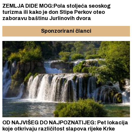
ZEMLJA DIDE MOG:Pola stoljeća seoskog
turizma ili kako je don Stipe Perkov oteo
zaboravu baštinu Jurlinovih dvora
Sponzorirani članci
OD NAJVIŠEG DO NAJPOZNATIJEG: Pet lokacija
koje otkrivaju različitost slapova rijeke Krke