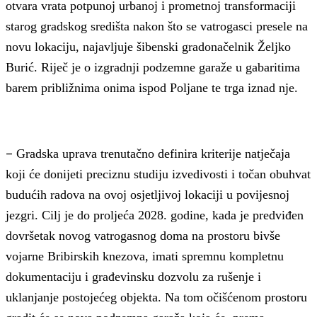
otvara vrata potpunoj urbanoj i prometnoj transformaciji
starog gradskog središta nakon što se vatrogasci presele na
novu lokaciju, najavljuje šibenski gradonačelnik Željko
Burić. Riječ je o izgradnji podzemne garaže u gabaritima
barem približnima onima ispod Poljane te trga iznad nje.
–
Gradska uprava trenutačno definira kriterije natječaja
koji će donijeti preciznu studiju izvedivosti i točan obuhvat
budućih radova na ovoj osjetljivoj lokaciji u povijesnoj
jezgri. Cilj je do proljeća 2028. godine, kada je predviđen
dovršetak novog vatrogasnog doma na prostoru bivše
vojarne Bribirskih knezova, imati spremnu kompletnu
dokumentaciju i građevinsku dozvolu za rušenje i
uklanjanje postojećeg objekta. Na tom očišćenom prostoru