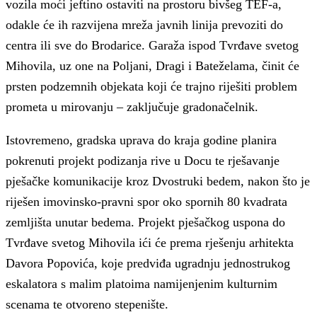
vozila moći jeftino ostaviti na prostoru bivšeg TEF-a,
odakle će ih razvijena mreža javnih linija prevoziti do
centra ili sve do Brodarice. Garaža ispod Tvrđave svetog
Mihovila, uz one na Poljani, Dragi i Bateželama, činit će
prsten podzemnih objekata koji će trajno riješiti problem
prometa u mirovanju – zaključuje gradonačelnik.
Istovremeno, gradska uprava do kraja godine planira
pokrenuti projekt podizanja rive u Docu te rješavanje
pješačke komunikacije kroz Dvostruki bedem, nakon što je
riješen imovinsko-pravni spor oko spornih 80 kvadrata
zemljišta unutar bedema. Projekt pješačkog uspona do
Tvrđave svetog Mihovila ići će prema rješenju arhitekta
Davora Popovića, koje predviđa ugradnju jednostrukog
eskalatora s malim platoima namijenjenim kulturnim
scenama te otvoreno stepenište.