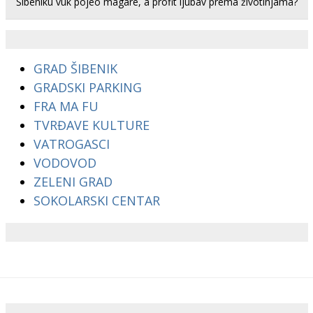
Šibeniku vuk pojeo magare, a profit ljubav prema životinjama?
GRAD ŠIBENIK
GRADSKI PARKING
FRA MA FU
TVRĐAVE KULTURE
VATROGASCI
VODOVOD
ZELENI GRAD
SOKOLARSKI CENTAR