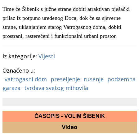
Time će Šibenik s južne strane dobiti atraktivan pješački
prilaz iz potpuno uređenog Doca, dok će sa sjeverne
strane, uklanjanjem starog Vatrogasnog doma, dobiti
prostrani, rasterećeni i funkcionalni urbani prostor.
Iz kategorije:
Vijesti
Označeno u:
vatrogasni dom
preseljenje
rusenje
podzemna
garaza
tvrdava svetog mihovila
ČASOPIS - VOLIM ŠIBENIK
Video