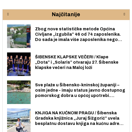
Najčitanije
Zbog nove statističke metode Općina
Civljane „izgubila” 46 od 74 zaposlenika.
Do sada je imala više zaposlenika nego
radno sposobnih osoba među svojih 170
stanovnika.
ŠIBENSKE KLAPSKE VEČERI / Klape
„Dota” i „Solaris” otvaraju 27. Šibenske
klapske večeri na Maloj loži
Sve plaže u Šibensko-kninskoj županiji –
osim jedne - imaju status javno dostupnog
pomorskog dobra u općoj upotrebi.
Pristup je slobodan i besplatan za sve
građane i posjetitelje.
KNJIGA NA KUĆNOM PRAGU / Šibenska
Gradska knjižnica „Juraj Šižgorić” uvela
besplatnu dostavu knjiga na kućnu adresu
električnim biciklom.