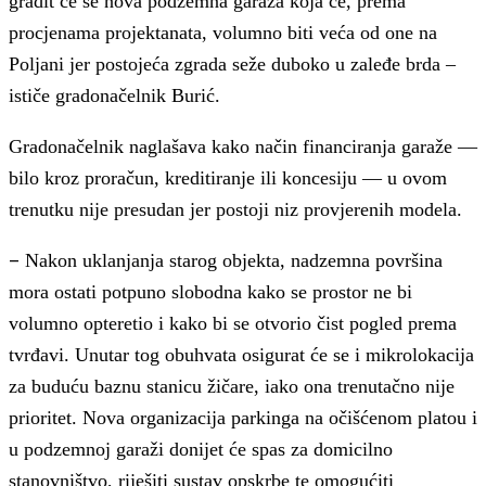
gradit će se nova podzemna garaža koja će, prema
procjenama projektanata, volumno biti veća od one na
Poljani jer postojeća zgrada seže duboko u zaleđe brda –
ističe gradonačelnik Burić.
Gradonačelnik naglašava kako način financiranja garaže —
bilo kroz proračun, kreditiranje ili koncesiju — u ovom
trenutku nije presudan jer postoji niz provjerenih modela.
–
Nakon uklanjanja starog objekta, nadzemna površina
mora ostati potpuno slobodna kako se prostor ne bi
volumno opteretio i kako bi se otvorio čist pogled prema
tvrđavi. Unutar tog obuhvata osigurat će se i mikrolokacija
za buduću baznu stanicu žičare, iako ona trenutačno nije
prioritet. Nova organizacija parkinga na očišćenom platou i
u podzemnoj garaži donijet će spas za domicilno
stanovništvo, riješiti sustav opskrbe te omogućiti