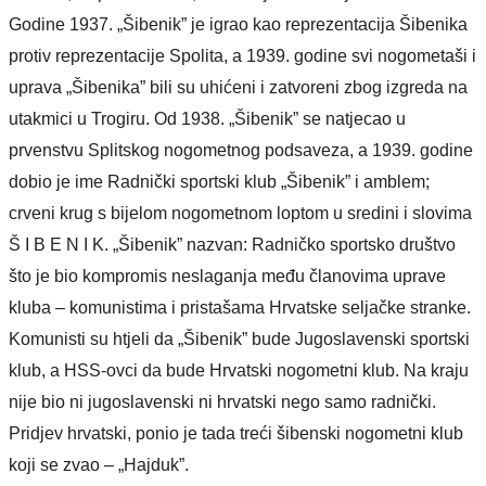
Godine 1937. „Šibenik” je igrao kao reprezentacija Šibenika
protiv reprezentacije Spolita, a 1939. godine svi nogometaši i
uprava „Šibenika” bili su uhićeni i zatvoreni zbog izgreda na
utakmici u Trogiru. Od 1938. „Šibenik” se natjecao u
prvenstvu Splitskog nogometnog podsaveza, a 1939. godine
dobio je ime Radnički sportski klub „Šibenik” i amblem;
crveni krug s bijelom nogometnom loptom u sredini i slovima
Š I B E N I K. „Šibenik” nazvan: Radničko sportsko društvo
što je bio kompromis neslaganja među članovima uprave
kluba – komunistima i pristašama Hrvatske seljačke stranke.
Komunisti su htjeli da „Šibenik” bude Jugoslavenski sportski
klub, a HSS-ovci da bude Hrvatski nogometni klub. Na kraju
nije bio ni jugoslavenski ni hrvatski nego samo radnički.
Pridjev hrvatski, ponio je tada treći šibenski nogometni klub
koji se zvao – „Hajduk”.