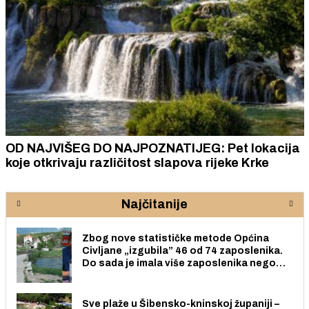
OD NAJVIŠEG DO NAJPOZNATIJEG: Pet lokacija
koje otkrivaju različitost slapova rijeke Krke
Najčitanije
Zbog nove statističke metode Općina
Civljane „izgubila” 46 od 74 zaposlenika.
Do sada je imala više zaposlenika nego
radno sposobnih osoba među svojih 170
stanovnika.
Sve plaže u Šibensko-kninskoj županiji –