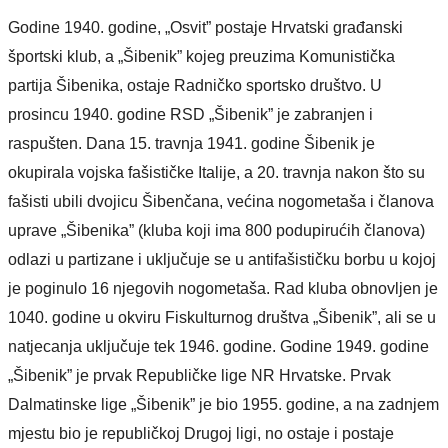
Godine 1940. godine, „Osvit” postaje Hrvatski građanski
športski klub, a „Šibenik” kojeg preuzima Komunistička
partija Šibenika, ostaje Radničko sportsko društvo. U
prosincu 1940. godine RSD „Šibenik” je zabranjen i
raspušten. Dana 15. travnja 1941. godine Šibenik je
okupirala vojska fašističke Italije, a 20. travnja nakon što su
fašisti ubili dvojicu Šibenčana, većina nogometaša i članova
uprave „Šibenika” (kluba koji ima 800 podupirućih članova)
odlazi u partizane i uključuje se u antifašističku borbu u kojoj
je poginulo 16 njegovih nogometaša. Rad kluba obnovljen je
1040. godine u okviru Fiskulturnog društva „Šibenik”, ali se u
natjecanja uključuje tek 1946. godine. Godine 1949. godine
„Šibenik” je prvak Republičke lige NR Hrvatske. Prvak
Dalmatinske lige „Šibenik” je bio 1955. godine, a na zadnjem
mjestu bio je republičkoj Drugoj ligi, no ostaje i postaje