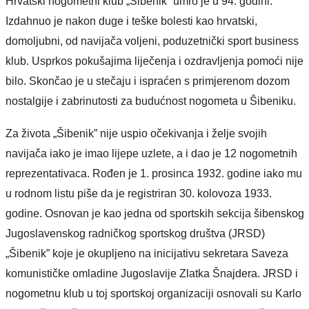
Hrvatski nogometni klub „Šibenik” umro je u 94. godini.
Izdahnuo je nakon duge i teške bolesti kao hrvatski,
domoljubni, od navijača voljeni, poduzetnički sport business
klub. Usprkos pokušajima liječenja i ozdravljenja pomoći nije
bilo. Skončao je u stečaju i ispraćen s primjerenom dozom
nostalgije i zabrinutosti za budućnost nogometa u Šibeniku.
Za života „Šibenik” nije uspio očekivanja i želje svojih
navijača iako je imao lijepe uzlete, a i dao je 12 nogometnih
reprezentativaca. Rođen je 1. prosinca 1932. godine iako mu
u rodnom listu piše da je registriran 30. kolovoza 1933.
godine. Osnovan je kao jedna od sportskih sekcija šibenskog
Jugoslavenskog radničkog sportskog društva (JRSD)
„Šibenik” koje je okupljeno na inicijativu sekretara Saveza
komunističke omladine Jugoslavije Zlatka Šnajdera. JRSD i
nogometnu klub u toj sportskoj organizaciji osnovali su Karlo