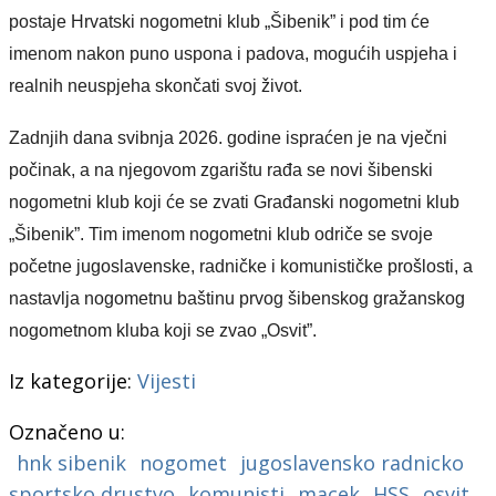
postaje Hrvatski nogometni klub „Šibenik” i pod tim će
imenom nakon puno uspona i padova, mogućih uspjeha i
realnih neuspjeha skončati svoj život.
Zadnjih dana svibnja 2026. godine ispraćen je na vječni
počinak, a na njegovom zgarištu rađa se novi šibenski
nogometni klub koji će se zvati Građanski nogometni klub
„Šibenik”. Tim imenom nogometni klub odriče se svoje
početne jugoslavenske, radničke i komunističke prošlosti, a
nastavlja nogometnu baštinu prvog šibenskog gražanskog
nogometnom kluba koji se zvao „Osvit”.
Iz kategorije:
Vijesti
Označeno u:
hnk sibenik
nogomet
jugoslavensko radnicko
sportsko drustvo
komunisti
macek
HSS
osvit