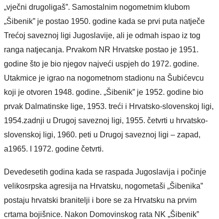
„vječni drugoligaš”. Samostalnim nogometnim klubom
„Šibenik” je postao 1950. godine kada se prvi puta natječe
Trećoj saveznoj ligi Jugoslavije, ali je odmah ispao iz tog
ranga natjecanja. Prvakom NR Hrvatske postao je 1951.
godine što je bio njegov najveći uspjeh do 1972. godine.
Utakmice je igrao na nogometnom stadionu na Šubićevcu
koji je otvoren 1948. godine. „Šibenik” je 1952. godine bio
prvak Dalmatinske lige, 1953. treći i Hrvatsko-slovenskoj ligi,
1954.zadnji u Drugoj saveznoj ligi, 1955. četvrti u hrvatsko-
slovenskoj ligi, 1960. peti u Drugoj saveznoj ligi – zapad,
a1965. I 1972. godine četvrti.
Devedesetih godina kada se raspada Jugoslavija i počinje
velikosrpska agresija na Hrvatsku, nogometaši „Šibenika”
postaju hrvatski branitelji i bore se za Hrvatsku na prvim
crtama bojišnice. Nakon Domovinskog rata NK „Šibenik”