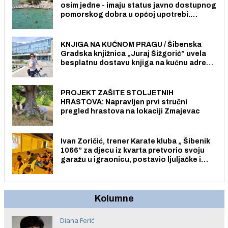
osim jedne - imaju status javno dostupnog
pomorskog dobra u općoj upotrebi.
Pristup je slobodan i besplatan za sve
građane i posjetitelje.
KNJIGA NA KUĆNOM PRAGU / Šibenska
Gradska knjižnica „Juraj Šižgorić” uvela
besplatnu dostavu knjiga na kućnu adresu
električnim biciklom.
PROJEKT ZAŠITE STOLJETNIH
HRASTOVA: Napravljen prvi stručni
pregled hrastova na lokaciji Zmajevac
Ivan Zoričić, trener Karate kluba „ Šibenik
1066” za djecu iz kvarta pretvorio svoju
garažu u igraonicu, postavio ljuljačke i
trampolin i organizirao dječje ljetno kino.
Kolumne
Diana Ferić