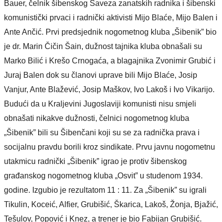
Bauer, čelnik šibenskog Saveza zanatskih radnika i šibenski
komunistički prvaci i radnički aktivisti Mijo Blaće, Mijo Balen i
Ante Ančić. Prvi predsjednik nogometnog kluba „Šibenik” bio
je dr. Marin Čičin Šain, dužnost tajnika kluba obnašali su
Marko Bilić i Krešo Crnogaća, a blagajnika Zvonimir Grubić i
Juraj Balen dok su članovi uprave bili Mijo Blaće, Josip
Vanjur, Ante Blažević, Josip Maškov, Ivo Lakoš i Ivo Vikarijo.
Budući da u Kraljevini Jugoslaviji komunisti nisu smjeli
obnašati nikakve dužnosti, čelnici nogometnog kluba
„Šibenik” bili su Šibenčani koji su se za radnička prava i
socijalnu pravdu borili kroz sindikate. Prvu javnu nogometnu
utakmicu radnički „Šibenik” igrao je protiv šibenskog
građanskog nogometnog kluba „Osvit” u studenom 1934.
godine. Izgubio je rezultatom 11 : 11. Za „Šibenik” su igrali
Tikulin, Koceić, Alfier, Grubišić, Škarica, Lakoš, Žonja, Bjažić,
Tešulov, Popović i Knez, a trener je bio Fabijan Grubišić.