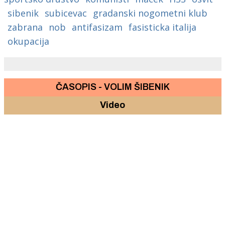
sibenik
subicevac
gradanski nogometni klub
zabrana
nob
antifasizam
fasisticka italija
okupacija
ČASOPIS - VOLIM ŠIBENIK
Video