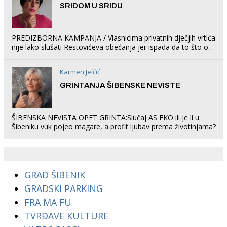
SRIDOM U SRIDU
PREDIZBORNA KAMPANJA / Vlasnicima privatnih dječjih vrtića
nije lako slušati Restovićeva obećanja jer ispada da to što oni
rade u Šibeniku ne postoji
Karmen Jelčić
GRINTANJA ŠIBENSKE NEVISTE
ŠIBENSKA NEVISTA OPET GRINTA:Slučaj AS EKO ili je li u
Šibeniku vuk pojeo magare, a profit ljubav prema životinjama?
GRAD ŠIBENIK
GRADSKI PARKING
FRA MA FU
TVRĐAVE KULTURE