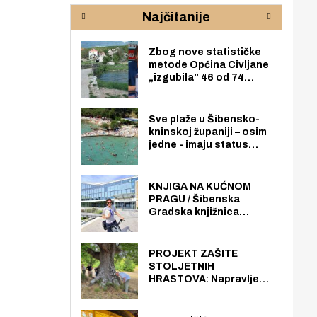
rijeke Krke
sud
Najčitanije
pod
zaj
Zbog nove statističke
metode Općina Civljane
„izgubila” 46 od 74
zaposlenika. Do sada je
imala više zaposlenika
nego radno sposobnih
Sve plaže u Šibensko-
osoba među svojih 170
kninskoj županiji – osim
stanovnika.
jedne - imaju status
javno dostupnog
pomorskog dobra u
općoj upotrebi. Pristup
KNJIGA NA KUĆNOM
je slobodan i besplatan
PRAGU / Šibenska
za sve građane i
Gradska knjižnica
posjetitelje.
„Juraj Šižgorić” uvela
besplatnu dostavu
knjiga na kućnu adresu
PROJEKT ZAŠITE
električnim biciklom.
STOLJETNIH
HRASTOVA: Napravljen
prvi stručni pregled
hrastova na lokaciji