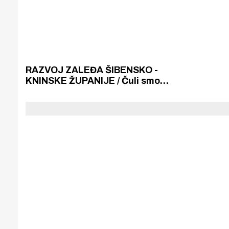
RAZVOJ ZALEĐA ŠIBENSKO -
KNINSKE ŽUPANIJE / Čuli smo
istarsko iskustvo i zapitali se
zašto može Istra, a Šibensko -
kninska županija zaostaje