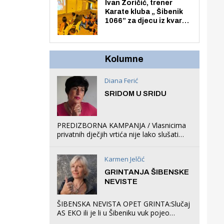
Zmajevac
Ivan Zoričić, trener
Karate kluba „ Šibenik
1066” za djecu iz kvarta
pretvorio svoju garažu
u igraonicu, postavio
ljuljačke i trampolin i
organizirao dječje
Kolumne
ljetno kino.
Diana Ferić
SRIDOM U SRIDU
PREDIZBORNA KAMPANJA / Vlasnicima
privatnih dječjih vrtića nije lako slušati
Restovićeva obećanja jer ispada da to
što oni rade u Šibeniku ne postoji
Karmen Jelčić
GRINTANJA ŠIBENSKE
NEVISTE
ŠIBENSKA NEVISTA OPET GRINTA:Slučaj
AS EKO ili je li u Šibeniku vuk pojeo
magare, a profit ljubav prema