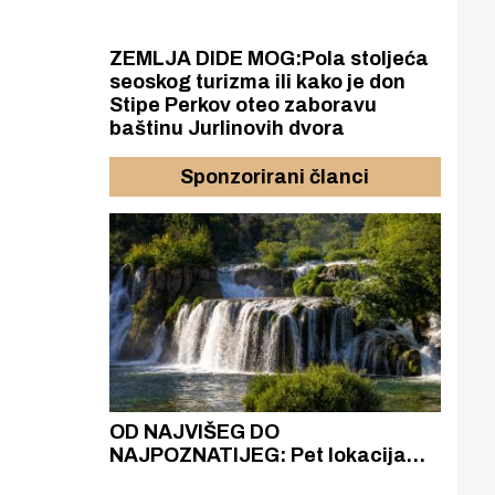
ZEMLJA DIDE MOG:Pola stoljeća
seoskog turizma ili kako je don
Stipe Perkov oteo zaboravu
baštinu Jurlinovih dvora
Sponzorirani članci
azak
OD NAJVIŠEG DO
ZA
zgrađeno
NAJPOZNATIJEG: Pet lokacija
AKA
ru
koje otkrivaju različitost slapova
isku