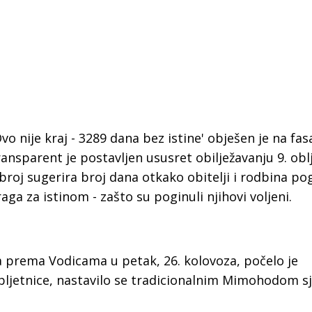
o nije kraj - 3289 dana bez istine' obješen je na fas
ansparent je postavljen ususret obilježavanju 9. obl
broj sugerira broj dana otkako obitelji i rodbina pog
aga za istinom - zašto su poginuli njihovi voljeni.
a prema Vodicama u petak, 26. kolovoza, počelo je
 Krke iz prve ruke -
Šibenik spreman za dol
obljetnice, nastavilo se tradicionalnim Mimohodom s
ostel Titius u
električnih autobusa: i
NP Krka u
12 punionica na kolodvo