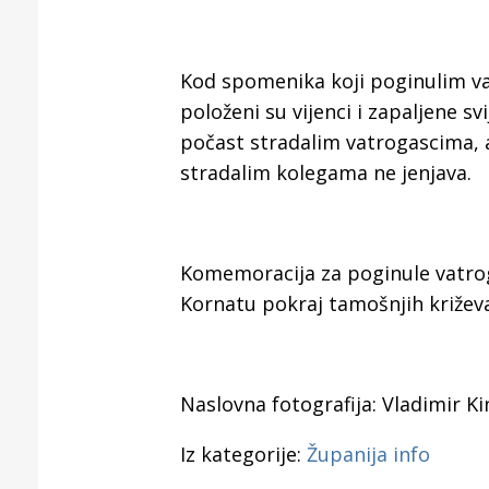
Puljanim
Kod spomenika koji poginulim va
položeni su vijenci i zapaljene sv
počast stradalim vatrogascima, a 
stradalim kolegama ne jenjava.
Komemoracija za poginule vatrog
Kornatu pokraj tamošnjih križeva
Naslovna fotografija: Vladimir Ki
Iz kategorije:
Županija info