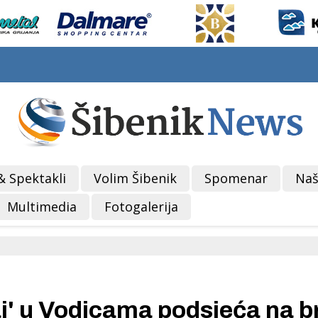
& Spektakli
Volim Šibenik
Spomenar
Naš
Multimedia
Fotogalerija
aj' u Vodicama podsjeća na b