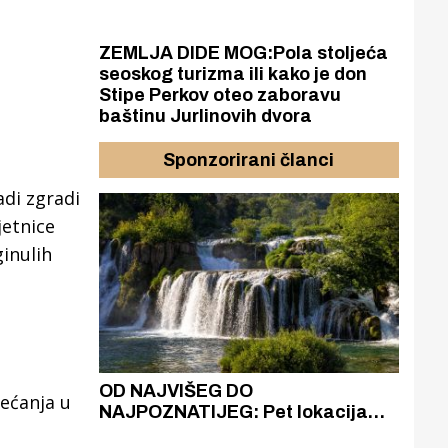
ZEMLJA DIDE MOG:Pola stoljeća
seoskog turizma ili kako je don
Stipe Perkov oteo zaboravu
baštinu Jurlinovih dvora
Sponzorirani članci
adi zgradi
jetnice
inulih
azak
OD NAJVIŠEG DO
ZA
jećanja u
zgrađeno
NAJPOZNATIJEG: Pet lokacija
AKA
ru
koje otkrivaju različitost slapova
isku