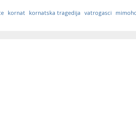
ce
kornat
kornatska tragedija
vatrogasci
mimoh