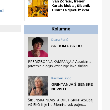
Zmajevac
Ivan Zoričić, trener
Karate kluba „ Šibenik
od
1066” za djecu iz kvarta
pretvorio svoju garažu
u igraonicu, postavio
ljuljačke i trampolin i
organizirao dječje
Kolumne
ljetno kino.
Diana Ferić
SRIDOM U SRIDU
PREDIZBORNA KAMPANJA / Vlasnicima
privatnih dječjih vrtića nije lako slušati
Restovićeva obećanja jer ispada da to
što oni rade u Šibeniku ne postoji
Karmen Jelčić
GRINTANJA ŠIBENSKE
NEVISTE
ŠIBENSKA NEVISTA OPET GRINTA:Slučaj
AS EKO ili je li u Šibeniku vuk pojeo
magare, a profit ljubav prema