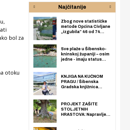
rijeke Krke
sud
Najčitanije
pod
zaj
u,
Zbog nove statističke
metode Općina Civljane
ati
„izgubila” 46 od 74
ako bol za
zaposlenika. Do sada je
imala više zaposlenika
nego radno sposobnih
Sve plaže u Šibensko-
osoba među svojih 170
kninskoj županiji – osim
stanovnika.
jedne - imaju status
javno dostupnog
pomorskog dobra u
na otoku
općoj upotrebi. Pristup
KNJIGA NA KUĆNOM
je slobodan i besplatan
PRAGU / Šibenska
za sve građane i
Gradska knjižnica
posjetitelje.
„Juraj Šižgorić” uvela
besplatnu dostavu
knjiga na kućnu adresu
PROJEKT ZAŠITE
električnim biciklom.
STOLJETNIH
HRASTOVA: Napravljen
prvi stručni pregled
hrastova na lokaciji