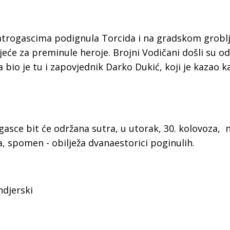
a
trogascima podignula Torcida i na gradskom groblj
ijeće za preminule heroje. Brojni Vodičani došli su od
bio je tu i zapovjednik Darko Dukić, koji je kazao k
asce bit će održana sutra, u utorak, 30. kolovoza, 
, spomen - obilježa dvanaestorici poginulih.
ndjerski