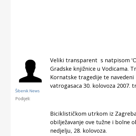
Veliki transparent s natpisom 'Ov
Gradske knjižnice u Vodicama. Tr
Kornatske tragedije te navedeni 
vatrogasaca 30. kolovoza 2007. tr
Šibenik News
Podijeli:
Biciklističkom utrkom iz Zagreb
Gornji tok
obilježavanje ove tužne i bolne 
Otkrijte h
nedjelju, 28. kolovoza.
edukativnom kampusu 