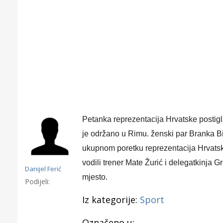
Petanka reprezentacija Hrvatske postig
je održano u Rimu. ženski par Branka Bil
ukupnom poretku reprezentacija Hrvatske 
vodili trener Mate Žurić i delegatkinja G
Danijel Ferić
mjesto.
Podijeli:
Gornji tok
Iz kategorije:
Sport
Otkrijte h
edukativnom kampusu 
Označeno u: