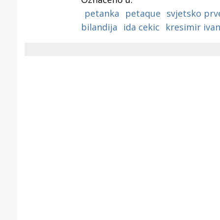
Puljanim
petanka
petaque
svjetsko prv
bilandija
ida cekic
kresimir iva