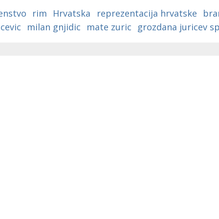
a
enstvo
rim
Hrvatska
reprezentacija hrvatske
bra
ncevic
milan gnjidic
mate zuric
grozdana juricev sp