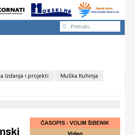
a Izdanja i projekti
Muška Kuhinja
ČASOPIS - VOLIM ŠIBENIK
enski
Video