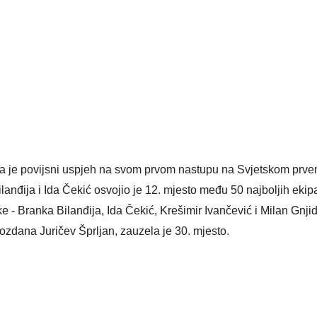
la je povijsni uspjeh na svom prvom nastupu na Svjetskom prve
anđija i Ida Čekić osvojio je 12. mjesto među 50 najboljih ekipa
- Branka Bilanđija, Ida Čekić, Krešimir Ivančević i Milan Gnjid
rozdana Juričev Šprljan, zauzela je 30. mjesto.
 Krke iz prve ruke -
Šibenik spreman za dol
ostel Titius u
električnih autobusa: i
NP Krka u
12 punionica na kolodvo