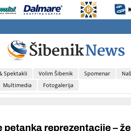
& Spektakli
Volim Šibenik
Spomenar
Naš
Multimedia
Fotogalerija
e petanka reprezentacije – ž