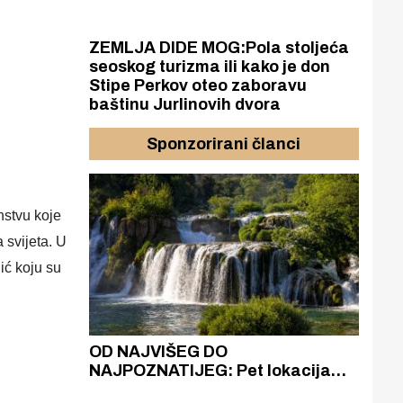
ZEMLJA DIDE MOG:Pola stoljeća
seoskog turizma ili kako je don
Stipe Perkov oteo zaboravu
baštinu Jurlinovih dvora
Sponzorirani članci
nstvu koje
 svijeta. U
ić koju su
azak
OD NAJVIŠEG DO
ZA
zgrađeno
NAJPOZNATIJEG: Pet lokacija
AKA
ru
koje otkrivaju različitost slapova
isku