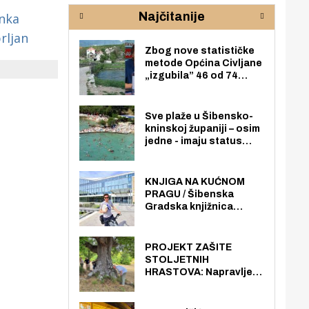
rijeke Krke
sud
Najčitanije
nka
pod
zaj
rljan
Zbog nove statističke
metode Općina Civljane
„izgubila” 46 od 74
zaposlenika. Do sada je
imala više zaposlenika
nego radno sposobnih
Sve plaže u Šibensko-
osoba među svojih 170
kninskoj županiji – osim
stanovnika.
jedne - imaju status
javno dostupnog
pomorskog dobra u
općoj upotrebi. Pristup
KNJIGA NA KUĆNOM
je slobodan i besplatan
PRAGU / Šibenska
za sve građane i
Gradska knjižnica
posjetitelje.
„Juraj Šižgorić” uvela
besplatnu dostavu
knjiga na kućnu adresu
PROJEKT ZAŠITE
električnim biciklom.
STOLJETNIH
HRASTOVA: Napravljen
prvi stručni pregled
hrastova na lokaciji