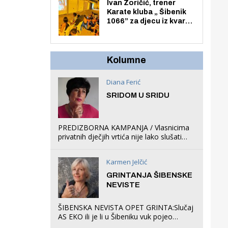
Zmajevac
Ivan Zoričić, trener
Karate kluba „ Šibenik
1066” za djecu iz kvarta
pretvorio svoju garažu
u igraonicu, postavio
ljuljačke i trampolin i
organizirao dječje
Kolumne
ljetno kino.
Diana Ferić
SRIDOM U SRIDU
PREDIZBORNA KAMPANJA / Vlasnicima
privatnih dječjih vrtića nije lako slušati
Restovićeva obećanja jer ispada da to
što oni rade u Šibeniku ne postoji
Karmen Jelčić
GRINTANJA ŠIBENSKE
NEVISTE
ŠIBENSKA NEVISTA OPET GRINTA:Slučaj
AS EKO ili je li u Šibeniku vuk pojeo
magare, a profit ljubav prema