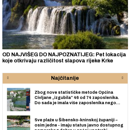
OD NAJVIŠEG DO NAJPOZNATIJEG: Pet lokacija
koje otkrivaju različitost slapova rijeke Krke
Najčitanije
Zbog nove statističke metode Općina
Civljane „izgubila” 46 od 74 zaposlenika.
Do sada je imala više zaposlenika nego
radno sposobnih osoba među svojih 170
stanovnika.
Sve plaže u Šibensko-kninskoj županiji –
osim jedne - imaju status javno dostupnog