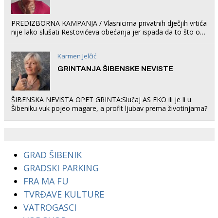
PREDIZBORNA KAMPANJA / Vlasnicima privatnih dječjih vrtića
nije lako slušati Restovićeva obećanja jer ispada da to što oni
rade u Šibeniku ne postoji
Karmen Jelčić
GRINTANJA ŠIBENSKE NEVISTE
ŠIBENSKA NEVISTA OPET GRINTA:Slučaj AS EKO ili je li u
Šibeniku vuk pojeo magare, a profit ljubav prema životinjama?
GRAD ŠIBENIK
GRADSKI PARKING
FRA MA FU
TVRĐAVE KULTURE
VATROGASCI