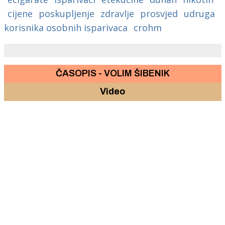
cijene
poskupljenje
zdravlje
prosvjed
udruga
korisnika osobnih isparivaca
crohm
ČASOPIS - VOLIM ŠIBENIK
Video