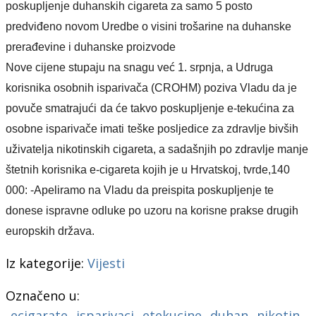
poskupljenje duhanskih cigareta za samo 5 posto
predviđeno novom
Uredbe o visini trošarine na duhanske
prera
đ
evine i duhanske proizvode
Nove cijene stupaju na snagu već
1. srpnja,
a Udruga
korisnika osobnih isparivača (CROHM)
poziva Vladu da
je
povuče smatrajući
da će takvo poskupljenje e-t
e
k
u
ćina za
osobne isparivače
ima
ti
teške
posljedice za zdravlje bivših
uživatelja nikotinskih cigareta, a sadašnjih po zdravlje manje
štetnih korisnika e-cigareta
kojih je u Hrvatskoj, tvrde,
140
000: -Apeliramo na Vladu da
preispita poskupljenje te
donese
ispravne odluke po uzoru na
korisne
prakse
drugih
europskih
država.
Iz kategorije:
Vijesti
Označeno u:
ecigarate
isparivaci
etekucine
duhan
nikotin