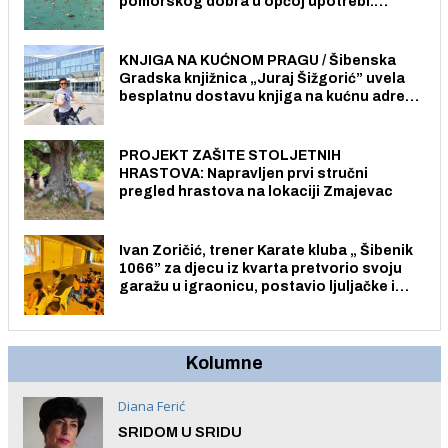
pomorskog dobra u općoj upotrebi.
Pristup je slobodan i besplatan za sve
građane i posjetitelje.
KNJIGA NA KUĆNOM PRAGU / Šibenska
Gradska knjižnica „Juraj Šižgorić” uvela
besplatnu dostavu knjiga na kućnu adresu
električnim biciklom.
PROJEKT ZAŠITE STOLJETNIH
HRASTOVA: Napravljen prvi stručni
pregled hrastova na lokaciji Zmajevac
Ivan Zoričić, trener Karate kluba „ Šibenik
1066” za djecu iz kvarta pretvorio svoju
garažu u igraonicu, postavio ljuljačke i
trampolin i organizirao dječje ljetno kino.
Kolumne
Diana Ferić
SRIDOM U SRIDU