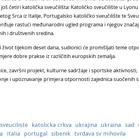
a
oš četiri katolička sveučilišta: Katoličko sveučilište u Lyonu 
tog Srca iz Italije, Portugalsko katoličko sveučilište te Sveuč
tvrđuje rastući međunarodni ugled programa i njegov značaj
nih i društvenih sredina.
i život tijekom deset dana, sudionici će promišljati teme otpo
imjere dobre prakse iz različitih europskih zemalja.
ce, završni projekt, kulturne sadržaje i sportske aktivnosti
enje i upoznavanje primjera otpornosti zajednica suočenih s
sveuciliste
katolicka crkva
ukrajina
ukraina
sad
a
italia
portugal
sibenik
tvrdava sv mihovila