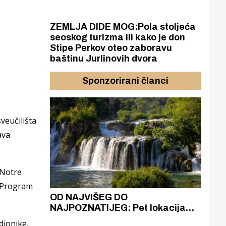
ZEMLJA DIDE MOG:Pola stoljeća
seoskog turizma ili kako je don
Stipe Perkov oteo zaboravu
baštinu Jurlinovih dvora
Sponzorirani članci
veučilišta
ava
 Notre
. Program
azak
OD NAJVIŠEG DO
ZA
zgrađeno
NAJPOZNATIJEG: Pet lokacija
AKA
ru
koje otkrivaju različitost slapova
isku
dionike,