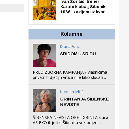
Zmajevac
Ivan Zoričić, trener
Karate kluba „ Šibenik
1066” za djecu iz kvarta
pretvorio svoju garažu
u igraonicu, postavio
ljuljačke i trampolin i
organizirao dječje
Kolumne
ljetno kino.
Diana Ferić
SRIDOM U SRIDU
PREDIZBORNA KAMPANJA / Vlasnicima
privatnih dječjih vrtića nije lako slušati
Restovićeva obećanja jer ispada da to
što oni rade u Šibeniku ne postoji
Karmen Jelčić
GRINTANJA ŠIBENSKE
NEVISTE
ŠIBENSKA NEVISTA OPET GRINTA:Slučaj
AS EKO ili je li u Šibeniku vuk pojeo
magare, a profit ljubav prema