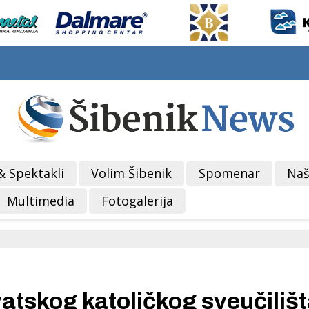
& Spektakli
Volim Šibenik
Spomenar
Naš
Multimedia
Fotogalerija
atskog katoličkog sveučilišt