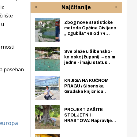
rijeke Krke
sud
iz
Najčitanije
pod
zaj
ilište
Zbog nove statističke
 u
metode Općina Civljane
„izgubila” 46 od 74
zaposlenika. Do sada je
imala više zaposlenika
rnosti,
nego radno sposobnih
Sve plaže u Šibensko-
osoba među svojih 170
kninskoj županiji – osim
stanovnika.
jedne - imaju status
javno dostupnog
, a poseban
pomorskog dobra u
općoj upotrebi. Pristup
KNJIGA NA KUĆNOM
je slobodan i besplatan
PRAGU / Šibenska
za sve građane i
Gradska knjižnica
posjetitelje.
„Juraj Šižgorić” uvela
besplatnu dostavu
knjiga na kućnu adresu
PROJEKT ZAŠITE
električnim biciklom.
STOLJETNIH
HRASTOVA: Napravljen
europa
prvi stručni pregled
hrastova na lokaciji