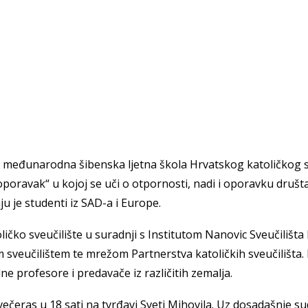
nja međunarodna šibenska ljetna škola Hrvatskog katoličkog s
poravak“ u kojoj se uči o otpornosti, nadi i oporavku društ
 je studenti iz SAD-a i Europe.
ičko sveučilište u suradnji s Institutom Nanovic Sveučilišta
 sveučilištem te mrežom Partnerstva katoličkih sveučilišta
 Krke iz prve ruke -
Šibenik spreman za dol
ne profesore i predavače iz različitih zemalja.
ostel Titius u
električnih autobusa: i
NP Krka u
12 punionica na kolodvo
ečeras u 18 sati na tvrđavi Sveti Mihovila.
Uz dosadašnje su