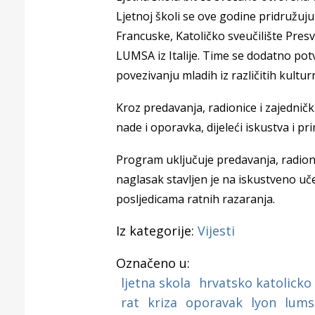
Puljanim
Ljetnoj školi se ove godine pridružuju j
Francuske, Katoličko sveučilište Presve
LUMSA iz Italije. Time se dodatno po
povezivanju mladih iz različitih kultur
Kroz predavanja, radionice i zajedničk
nade i oporavka, dijeleći iskustva i pr
Program uključuje predavanja, radioni
naglasak stavljen je na iskustveno uč
posljedicama ratnih razaranja.
Iz kategorije:
Vijesti
Označeno u:
ljetna skola
hrvatsko katolicko 
rat
kriza
oporavak
lyon
lums