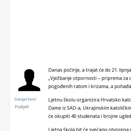
Danas počinje, a trajat će do 21. lip
„Vježbanje otpornosti – priprema za o
pogođenih ratom i krizama, a pohađaju
Danijel Ferić
Ljetnu školu organizira Hrvatsko katol
Podijeli:
Dame iz SAD-a, Ukrajinskim katoličkim
Gornji tok
će okupiti 40 studenata i brojne ugled
Otkrijte h
edukativnom kampusu 
Ljetna škola bit će svećano otvorena v