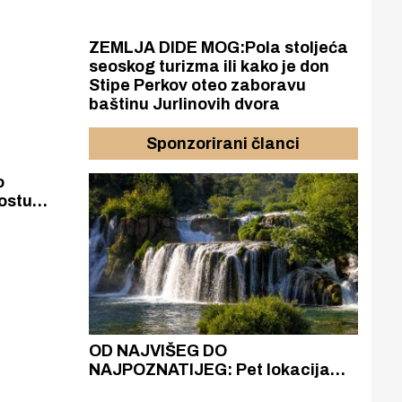
svojila
ZEMLJA DIDE MOG:Pola stoljeća
seoskog turizma ili kako je don
Stipe Perkov oteo zaboravu
baštinu Jurlinovih dvora
Sponzorirani članci
o
ostu
,
kati!
azak
OD NAJVIŠEG DO
ZA
zgrađeno
NAJPOZNATIJEG: Pet lokacija
AKA
ru
koje otkrivaju različitost slapova
isku