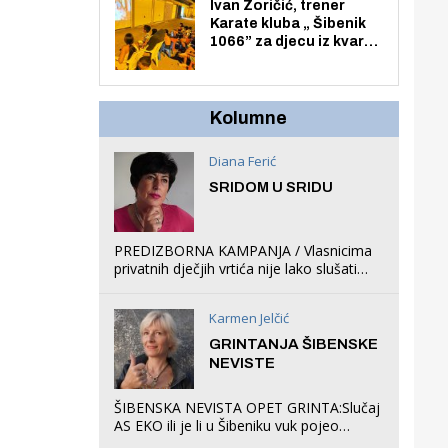
Zmajevac
Ivan Zoričić, trener
Karate kluba „ Šibenik
1066” za djecu iz kvarta
pretvorio svoju garažu
u igraonicu, postavio
ljuljačke i trampolin i
organizirao dječje
Kolumne
ljetno kino.
Diana Ferić
SRIDOM U SRIDU
PREDIZBORNA KAMPANJA / Vlasnicima
privatnih dječjih vrtića nije lako slušati
Restovićeva obećanja jer ispada da to
što oni rade u Šibeniku ne postoji
Karmen Jelčić
GRINTANJA ŠIBENSKE
NEVISTE
ŠIBENSKA NEVISTA OPET GRINTA:Slučaj
AS EKO ili je li u Šibeniku vuk pojeo
magare, a profit ljubav prema