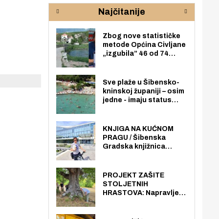
rijeke Krke
sud
Najčitanije
pod
zaj
Zbog nove statističke
metode Općina Civljane
„izgubila” 46 od 74
zaposlenika. Do sada je
imala više zaposlenika
nego radno sposobnih
Sve plaže u Šibensko-
osoba među svojih 170
kninskoj županiji – osim
stanovnika.
jedne - imaju status
javno dostupnog
pomorskog dobra u
općoj upotrebi. Pristup
KNJIGA NA KUĆNOM
je slobodan i besplatan
PRAGU / Šibenska
za sve građane i
Gradska knjižnica
posjetitelje.
„Juraj Šižgorić” uvela
besplatnu dostavu
knjiga na kućnu adresu
PROJEKT ZAŠITE
električnim biciklom.
STOLJETNIH
HRASTOVA: Napravljen
prvi stručni pregled
hrastova na lokaciji