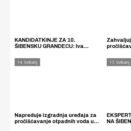
KANDIDATKINJE ZA 10.
Zahvaljuj
ŠIBENSKU GRANDECU: Iva
pročišća
Martinović Sabljić, svestrana
more u z
volonterka iz Zatona
više zaga
14. Svibanj
17. Svibanj
Napreduje izgradnja uređaja za
EKSPERT
pročišćavanje otpadnih voda u
NA ŠIBE
Zatonu: Za godinu dana zatonska
Opasno,p