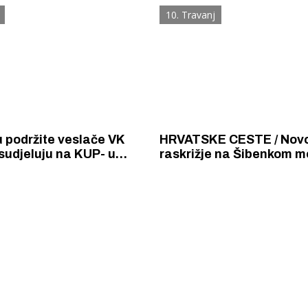
i miriše na
dalmatinskih klubova i o
10. Travanj
anost
najviše bodova
u podržite veslače VK
HRVATSKE CESTE / Nov
 sudjeluju na KUP- u
raskrižje na Šibenkom m
, a vesla se na
sigurnijim ćemo učiniti
 stazi!
postavljanjem semafora
stankovačko će još priče
 Krke iz prve ruke -
Šibenik spreman za dol
ostel Titius u
električnih autobusa: i
NP Krka u
12 punionica na kolodvo