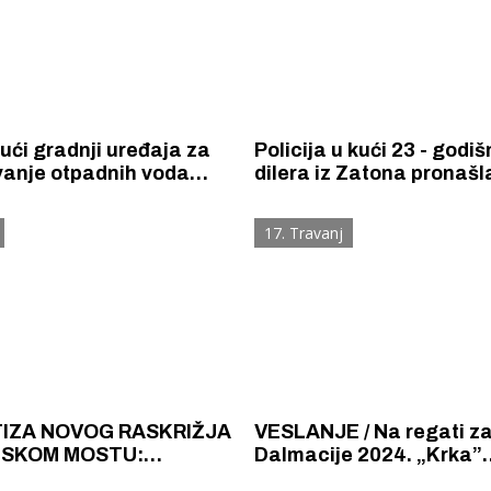
ući gradnji uređaja za
Policija u kući 23 - godi
vanje otpadnih voda
dilera iz Zatona pronašla
atonskom zaljevu neće
marihuanu, pritvoren je
đivati fekalije
17. Travanj
IZA NOVOG RASKRIŽJA
VESLANJE / Na regati z
NSKOM MOSTU:
Dalmacije 2024. „Krka”
ogibeljeno, nestručno
nadmašila konkurenciju 