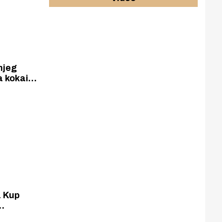
šnjeg
 kokain i
a Kup
iz 11