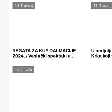
vala bit će čista
izvedeno 
14. Travanj
13. Travanj
korumpir
REGATA ZA KUP DALMACIJE
U nedjelj
2024. / Veslački spektakl u
Krka koji
Zatonu. 400 veslačica i veslača iz
Dalmacije
12 klubova natječe se za Kup
zatonskoj
16. Veljača
Dalmacije
Gornji tok
Otkrijte h
edukativnom kampusu 