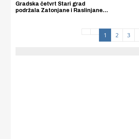
Puljanim
Gradska četvrt Stari grad
podržala Zatonjane i Raslinjane,
traže da se izgradi kružni tok
umjesto predviđenog raskrižja
1
2
3