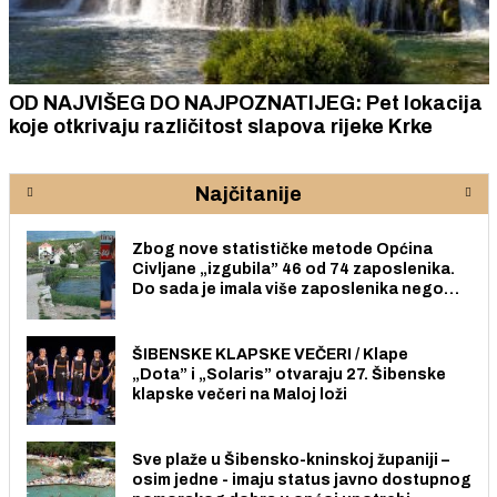
OD NAJVIŠEG DO NAJPOZNATIJEG: Pet lokacija
koje otkrivaju različitost slapova rijeke Krke
Najčitanije
Zbog nove statističke metode Općina
Civljane „izgubila” 46 od 74 zaposlenika.
Do sada je imala više zaposlenika nego
radno sposobnih osoba među svojih 170
stanovnika.
ŠIBENSKE KLAPSKE VEČERI / Klape
„Dota” i „Solaris” otvaraju 27. Šibenske
klapske večeri na Maloj loži
Sve plaže u Šibensko-kninskoj županiji –
osim jedne - imaju status javno dostupnog