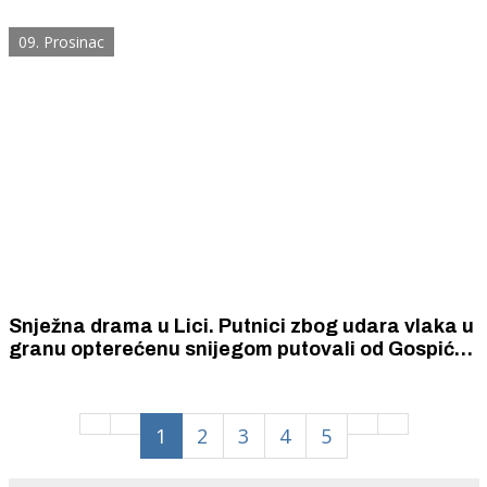
09. Prosinac
Snježna drama u Lici. Putnici zbog udara vlaka u
granu opterećenu snijegom putovali od Gospića
od Knina 20 sati. Među putnicima bilo je puno
djece. Intervenirao je i HGSS.
1
2
3
4
5