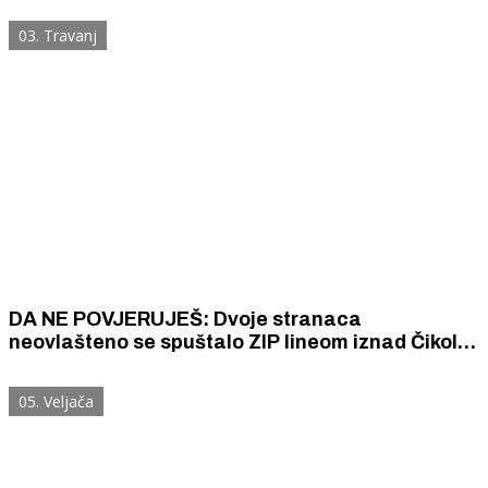
03. Travanj
DA NE POVJERUJEŠ: Dvoje stranaca
neovlašteno se spuštalo ZIP lineom iznad Čikole i
naravno da su udarili o stijenu
05. Veljača