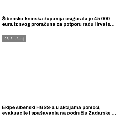
Šibensko-kninska županija osigurala je 45 000
eura iz svog proračuna za potporu radu Hrvatske
gorske službe spašavanja – Stanica Šibenik u
2026. godini.
08. Siječanj
Ekipe šibenski HGSS-a u akcijama pomoći,
evakuacije i spašavanja na području Zadarske i