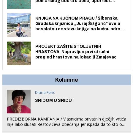
pomorskog dobra u općoj upotrebi.
Pristup je slobodan i besplatan za sve
građane i posjetitelje.
KNJIGA NA KUĆNOM PRAGU / Šibenska
Gradska knjižnica „Juraj Šižgorić” uvela
besplatnu dostavu knjiga na kućnu adresu
električnim biciklom.
PROJEKT ZAŠITE STOLJETNIH
HRASTOVA: Napravljen prvi stručni
pregled hrastova na lokaciji Zmajevac
Kolumne
Diana Ferić
SRIDOM U SRIDU
PREDIZBORNA KAMPANJA / Vlasnicima privatnih dječjih vrtića
nije lako slušati Restovićeva obećanja jer ispada da to što oni
rade u Šibeniku ne postoji