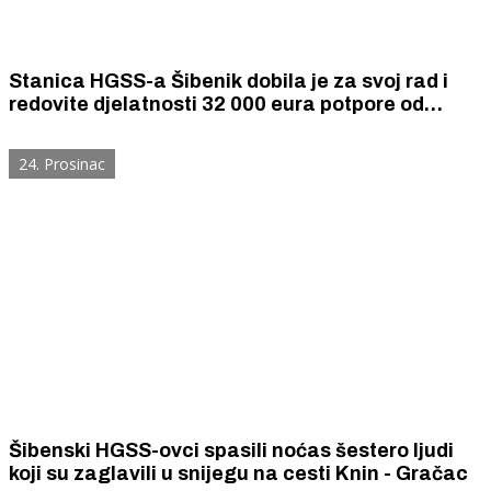
Stanica HGSS-a Šibenik dobila je za svoj rad i
redovite djelatnosti 32 000 eura potpore od
Šibensko-kninske županije
24. Prosinac
Šibenski HGSS-ovci spasili noćas šestero ljudi
koji su zaglavili u snijegu na cesti Knin - Gračac