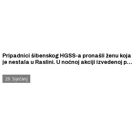
Pripadnici šibenskog HGSS-a pronašli ženu koja
je nestala u Raslini. U noćnoj akciji izvedenoj po
kiši i i nevremenu sudjelovalo 19 spašavatelja.
29. Siječanj