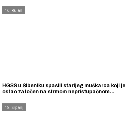
Šibensko-kninske županije županije.
16. Rujan
HGSS u Šibeniku spasili starijeg muškarca koji je
ostao zatočen na strmom nepristupačnom
terenu između Vukovarske ulice i Luke Šibenik.
18. Srpanj