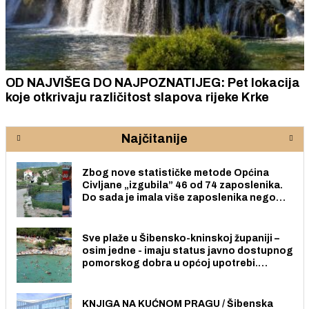
OD NAJVIŠEG DO NAJPOZNATIJEG: Pet lokacija
koje otkrivaju različitost slapova rijeke Krke
Najčitanije
Zbog nove statističke metode Općina
Civljane „izgubila” 46 od 74 zaposlenika.
Do sada je imala više zaposlenika nego
radno sposobnih osoba među svojih 170
stanovnika.
Sve plaže u Šibensko-kninskoj županiji –
osim jedne - imaju status javno dostupnog
pomorskog dobra u općoj upotrebi.
Pristup je slobodan i besplatan za sve
građane i posjetitelje.
KNJIGA NA KUĆNOM PRAGU / Šibenska