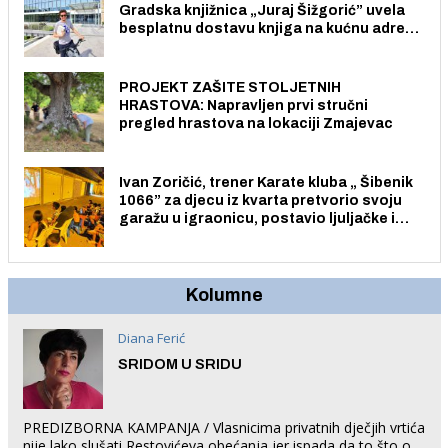
Gradska knjižnica „Juraj Šižgorić” uvela
besplatnu dostavu knjiga na kućnu adresu
električnim biciklom.
PROJEKT ZAŠITE STOLJETNIH
HRASTOVA: Napravljen prvi stručni
pregled hrastova na lokaciji Zmajevac
Ivan Zoričić, trener Karate kluba „ Šibenik
1066” za djecu iz kvarta pretvorio svoju
garažu u igraonicu, postavio ljuljačke i
trampolin i organizirao dječje ljetno kino.
Kolumne
Diana Ferić
SRIDOM U SRIDU
PREDIZBORNA KAMPANJA / Vlasnicima privatnih dječjih vrtića
nije lako slušati Restovićeva obećanja jer ispada da to što oni