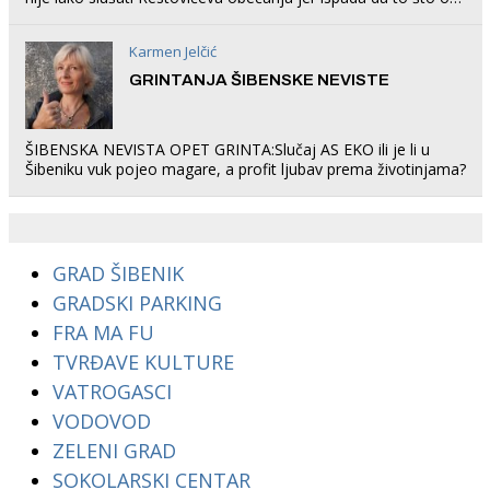
rade u Šibeniku ne postoji
Karmen Jelčić
GRINTANJA ŠIBENSKE NEVISTE
ŠIBENSKA NEVISTA OPET GRINTA:Slučaj AS EKO ili je li u
Šibeniku vuk pojeo magare, a profit ljubav prema životinjama?
GRAD ŠIBENIK
GRADSKI PARKING
FRA MA FU
TVRĐAVE KULTURE
VATROGASCI
VODOVOD
ZELENI GRAD
SOKOLARSKI CENTAR