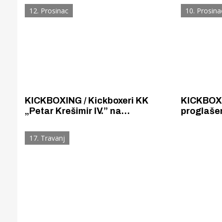
međunarodnom turniru Croatia
2024. u ju
12. Prosinac
10. Prosina
Open
konkurenc
KICKBOXING / Kickboxeri KK
KICKBOXI
„Petar Krešimir IV.” na
proglaše
međunarodnom Croatia open
CROATIA 
turniru osvojili šest medalja, dvije
„Dalmatin
17. Travanj
zlatne i četiri brončane
odličja.
Gornji tok
Otkrijte h
edukativnom kampusu 