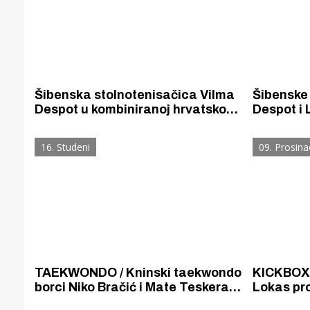
Šibenska stolnotenisačica Vilma
Šibenske 
Despot u kombiniranoj hrvatsko-
Despot i 
grčkoj ekipi osvojila brončanu
reprezent
medalju na Croatia Open
se za Lij
16. Studeni
09. Prosina
natjecanju.
Croatia o
TAEKWONDO / Kninski taekwondo
KICKBOXI
borci Niko Bračić i Mate Teskera
Lokas pr
osvojili srebro i broncu na
natjecat