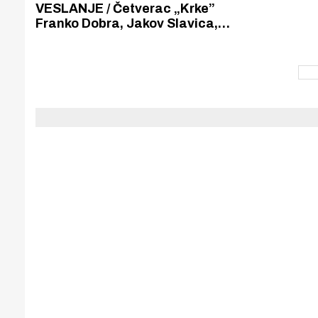
Puljanim
VESLANJE / Četverac „Krke”
Franko Dobra, Jakov Slavica,
Marko Martinović i Duje Garma
osvojio zlato na međunarodnoj
regati Croatia open. Na
fantastičnom uspjeh čestitala su
im i braća Sinković.