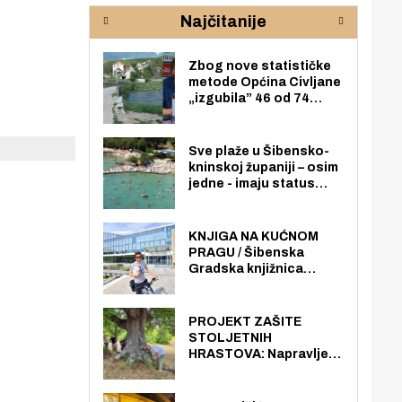
rijeke Krke
sud
Najčitanije
pod
zaj
Zbog nove statističke
metode Općina Civljane
„izgubila” 46 od 74
zaposlenika. Do sada je
imala više zaposlenika
nego radno sposobnih
Sve plaže u Šibensko-
osoba među svojih 170
kninskoj županiji – osim
stanovnika.
jedne - imaju status
javno dostupnog
pomorskog dobra u
općoj upotrebi. Pristup
KNJIGA NA KUĆNOM
je slobodan i besplatan
PRAGU / Šibenska
za sve građane i
Gradska knjižnica
posjetitelje.
„Juraj Šižgorić” uvela
besplatnu dostavu
knjiga na kućnu adresu
PROJEKT ZAŠITE
električnim biciklom.
STOLJETNIH
HRASTOVA: Napravljen
prvi stručni pregled
hrastova na lokaciji