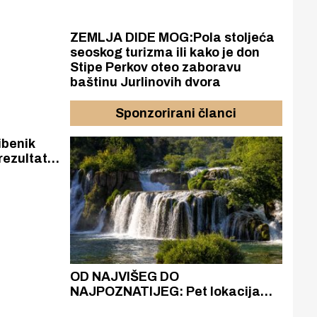
ZEMLJA DIDE MOG:Pola stoljeća
seoskog turizma ili kako je don
Stipe Perkov oteo zaboravu
baštinu Jurlinovih dvora
Sponzorirani članci
rezultate
ebu i
ostaru
azak
OD NAJVIŠEG DO
ZA
zgrađeno
NAJPOZNATIJEG: Pet lokacija
AKA
ru
koje otkrivaju različitost slapova
isku