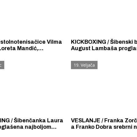
stolnotenisačice Vilma
KICKBOXING / Šibenski 
Loreta Mandić,
August Lambaša progla
ativke Hrvatske borit će
najboljim natjecateljem
epu našu na turniru
hrvatskog kickboxing tur
c
19. Veljača
pen.
Coratia open 2025. Ton
Desanić i Irena Ekmečić 
NG / Šibenčanka Laura
VESLANJE / Franka Zorči
oglašena najboljom
a Franko Dobra srebrni 
eljicom Croatia Open-a
Indooru, natjecanja na 