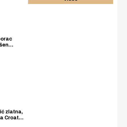
borac
šen
 najvećeg
nira
ka
zlatne.
ć zlatna,
na Croatia
veslačkim