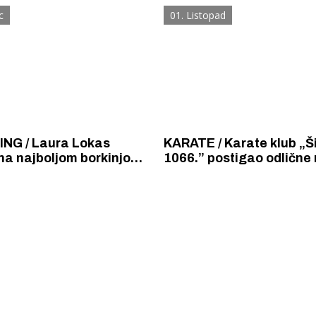
niorskoj i seniorskoj
simulatorima
c
01. Listopad
iji
NG / Laura Lokas
KARATE / Karate klub „Šibenik
na najboljom borkinjom
1066.” postigao odlične 
OPEN-a na kojem je KK
na Croatia Openu u Zagr
o” osvojio tri zlatna
Zrinjski karate kupu u M
 Krke iz prve ruke -
Šibenik spreman za dol
ostel Titius u
električnih autobusa: i
NP Krka u
12 punionica na kolodvo