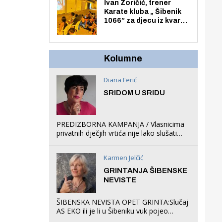
Zmajevac
Ivan Zoričić, trener
Karate kluba „ Šibenik
1066” za djecu iz kvarta
pretvorio svoju garažu
u igraonicu, postavio
ljuljačke i trampolin i
organizirao dječje
Kolumne
ljetno kino.
Diana Ferić
SRIDOM U SRIDU
PREDIZBORNA KAMPANJA / Vlasnicima
privatnih dječjih vrtića nije lako slušati
Restovićeva obećanja jer ispada da to
što oni rade u Šibeniku ne postoji
Karmen Jelčić
GRINTANJA ŠIBENSKE
NEVISTE
ŠIBENSKA NEVISTA OPET GRINTA:Slučaj
AS EKO ili je li u Šibeniku vuk pojeo
magare, a profit ljubav prema