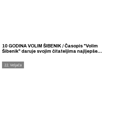
10 GODINA VOLIM ŠIBENIK / Časopis "Volim
Šibenik" daruje svojim čitateljima najljepše
istinite priče o ljubavi i strasti iz šibenske
povijesti
22. Veljača