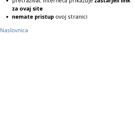
pretraživač interneta prikazuje
zastarjeli link
za ovaj site
nemate pristup
ovoj stranici
Naslovnica