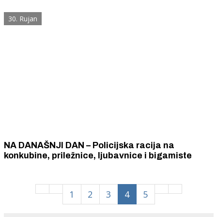
30. Rujan
NA DANAŠNJI DAN – Policijska racija na
konkubine, priležnice, ljubavnice i bigamiste
1
2
3
4
5