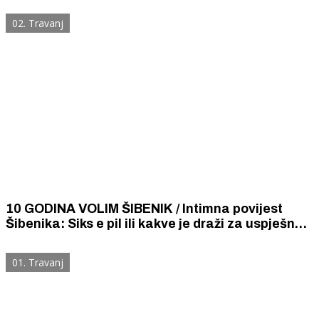
sve dok oni ne zajecaju i padnu u očaj
02. Travanj
10 GODINA VOLIM ŠIBENIK / Intimna povijest
Šibenika: Siks e pil ili kakve je draži za uspješno
osvajanje muškaraca trebala imati Šibenčanka
prije 87 godina?
01. Travanj