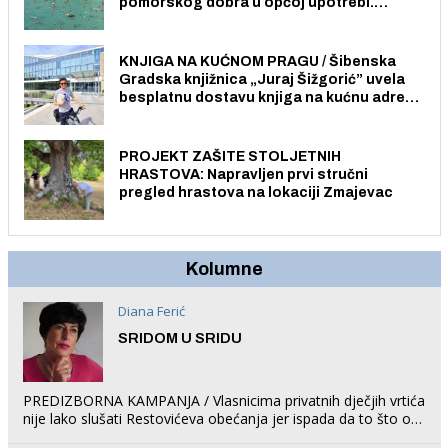
pomorskog dobra u općoj upotrebi.
Pristup je slobodan i besplatan za sve
građane i posjetitelje.
KNJIGA NA KUĆNOM PRAGU / Šibenska
Gradska knjižnica „Juraj Šižgorić” uvela
besplatnu dostavu knjiga na kućnu adresu
električnim biciklom.
PROJEKT ZAŠITE STOLJETNIH
HRASTOVA: Napravljen prvi stručni
pregled hrastova na lokaciji Zmajevac
Kolumne
Diana Ferić
SRIDOM U SRIDU
PREDIZBORNA KAMPANJA / Vlasnicima privatnih dječjih vrtića
nije lako slušati Restovićeva obećanja jer ispada da to što oni
rade u Šibeniku ne postoji