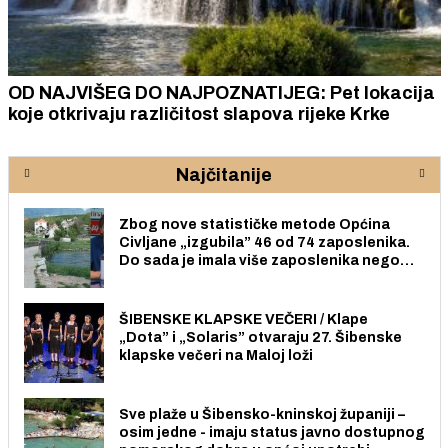
OD NAJVIŠEG DO NAJPOZNATIJEG: Pet lokacija
koje otkrivaju različitost slapova rijeke Krke
Najčitanije
Zbog nove statističke metode Općina
Civljane „izgubila” 46 od 74 zaposlenika.
Do sada je imala više zaposlenika nego
radno sposobnih osoba među svojih 170
stanovnika.
ŠIBENSKE KLAPSKE VEČERI / Klape
„Dota” i „Solaris” otvaraju 27. Šibenske
klapske večeri na Maloj loži
Sve plaže u Šibensko-kninskoj županiji –
osim jedne - imaju status javno dostupnog