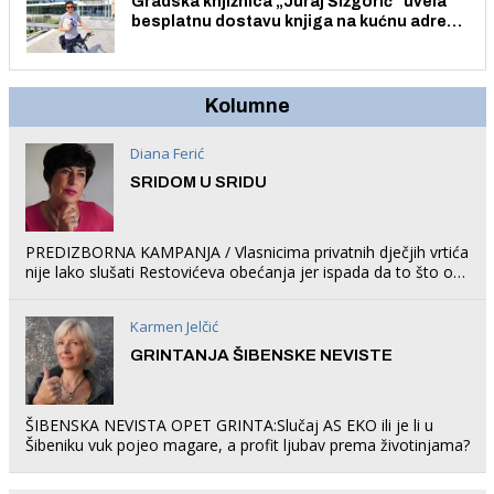
Gradska knjižnica „Juraj Šižgorić” uvela
besplatnu dostavu knjiga na kućnu adresu
električnim biciklom.
Kolumne
Diana Ferić
SRIDOM U SRIDU
PREDIZBORNA KAMPANJA / Vlasnicima privatnih dječjih vrtića
nije lako slušati Restovićeva obećanja jer ispada da to što oni
rade u Šibeniku ne postoji
Karmen Jelčić
GRINTANJA ŠIBENSKE NEVISTE
ŠIBENSKA NEVISTA OPET GRINTA:Slučaj AS EKO ili je li u
Šibeniku vuk pojeo magare, a profit ljubav prema životinjama?