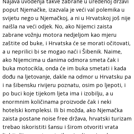
Najava uvođenja takve zabrane u uređenoj državi
poput Njemačke, izazvala je veći val polemika u
svijetu nego u Njemačkoj, a ni u Hrvatskoj još nije
naišla na veći odjek. No, ako Nijemci zaista
zabrane vožnju motora nedjeljom kao mjeru
zaštite od buke, i Hrvatska će se morati očitovati,
a u neprilici bi se mogao naći i Šibenik. Naime,
ako Nijemcima u danima odmora smeta čak i
buka motocikla, onda će im buka smetati i kada
dođu na ljetovanje, dakle na odmor u Hrvatsku pa
i na šibensku rivijeru poznatu, osim po ljepoti, i
po buci koje tijekom ljeta ima i izobilju, a u
enormnim količinama proizvode čak i neki
hotelski kompleksi. Ili bi možda, ako Njemačka
zaista postane noise free država, hrvatski turizam
trebao iskoristiti šansu i širom otvoriti vrata