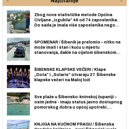
Najčitanije
Zbog nove statističke metode Općina
Civljane „izgubila” 46 od 74 zaposlenika.
Do sada je imala više zaposlenika nego
radno sposobnih osoba među svojih 170
stanovnika.
SPOMENAR / Šibenik je prelomio – nitko ne
može imati i stan i kuću u mjestu
stanovanja, dakle na cijelom šibenskom
području pa ni na Jadriji.
ŠIBENSKE KLAPSKE VEČERI / Klape
„Dota” i „Solaris” otvaraju 27. Šibenske
klapske večeri na Maloj loži
Sve plaže u Šibensko-kninskoj županiji –
osim jedne - imaju status javno dostupnog
pomorskog dobra u općoj upotrebi.
Pristup je slobodan i besplatan za sve
građane i posjetitelje.
KNJIGA NA KUĆNOM PRAGU / Šibenska