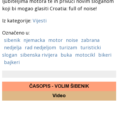
ljubiteljima motora te ih privući novim sloganom
koji bi mogao glasiti Croatia: full of noise!
Iz kategorije:
Vijesti
Označeno u:
sibenik
njemacka
motor
noise
zabrana
nedjelja
rad nedjeljom
turizam
turisticki
slogan
sibenska rivijera
buka
motocikl
bikeri
bajkeri
ČASOPIS - VOLIM ŠIBENIK
Video