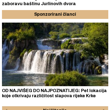
zaboravu baštinu Jurlinovih dvora
Sponzorirani članci
OD NAJVIŠEG DO NAJPOZNATIJEG: Pet lokacija
koje otkrivaju različitost slapova rijeke Krke