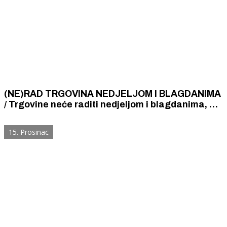
(NE)RAD TRGOVINA NEDJELJOM I BLAGDANIMA
/ Trgovine neće raditi nedjeljom i blagdanima, a u
ostalim danima u tjednu bit će otvorene samo od
6 do 21 sat
15. Prosinac