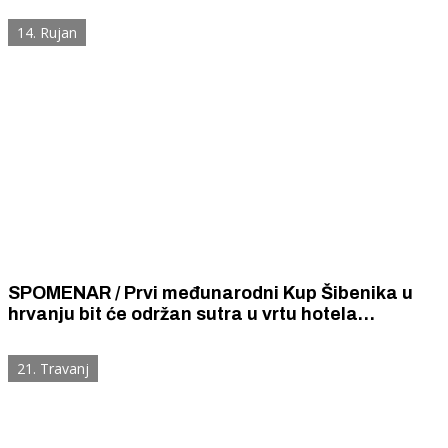
bi pridonijele uspjehu turističkog gospodarstva.
14. Rujan
SPOMENAR / Prvi međunarodni Kup Šibenika u
hrvanju bit će održan sutra u vrtu hotela
„Kosovo”. Šibenčanke iskazale velik interes
vidjeti ljepotu torza snažnih muževa.
21. Travanj