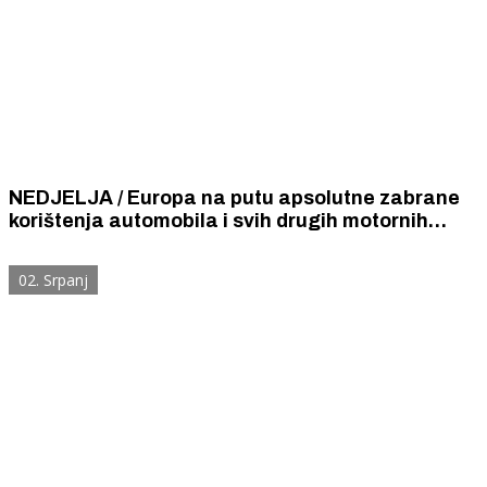
NEDJELJA / Europa na putu apsolutne zabrane
korištenja automobila i svih drugih motornih
vozila nedjeljom
02. Srpanj