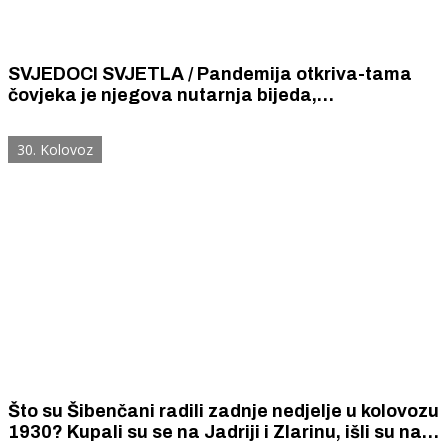
SVJEDOCI SVJETLA / Pandemija otkriva-tama
čovjeka je njegova nutarnja bijeda,
ravnodušnost i neosjetljivost za drugoga, a
svjetlo koje pobjeđuje tamu jest iskrena,
30. Kolovoz
nesebična ljubav koja se daruje.
Što su Šibenčani radili zadnje nedjelje u kolovozu
1930? Kupali su se na Jadriji i Zlarinu, išli su na