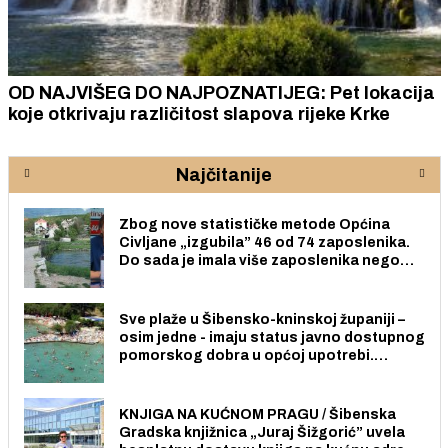
OD NAJVIŠEG DO NAJPOZNATIJEG: Pet lokacija
koje otkrivaju različitost slapova rijeke Krke
Najčitanije
Zbog nove statističke metode Općina
Civljane „izgubila” 46 od 74 zaposlenika.
Do sada je imala više zaposlenika nego
radno sposobnih osoba među svojih 170
stanovnika.
Sve plaže u Šibensko-kninskoj županiji –
osim jedne - imaju status javno dostupnog
pomorskog dobra u općoj upotrebi.
Pristup je slobodan i besplatan za sve
građane i posjetitelje.
KNJIGA NA KUĆNOM PRAGU / Šibenska
Gradska knjižnica „Juraj Šižgorić” uvela