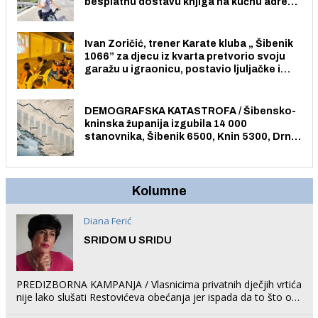
besplatnu dostavu knjiga na kućnu adresu
električnim biciklom.
Ivan Zoričić, trener Karate kluba „ Šibenik
1066” za djecu iz kvarta pretvorio svoju
garažu u igraonicu, postavio ljuljačke i
trampolin i organizirao dječje ljetno kino.
DEMOGRAFSKA KATASTROFA / Šibensko-
kninska županija izgubila 14 000
stanovnika, Šibenik 6500, Knin 5300, Drniš
1758, Skradin 625, Vodice 275...
Kolumne
Diana Ferić
SRIDOM U SRIDU
PREDIZBORNA KAMPANJA / Vlasnicima privatnih dječjih vrtića
nije lako slušati Restovićeva obećanja jer ispada da to što oni
rade u Šibeniku ne postoji