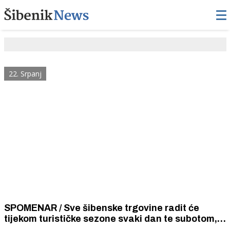
22. Srpanj
SPOMENAR / Sve šibenske trgovine radit će
tijekom turističke sezone svaki dan te subotom,
nedjeljom i praznicima non-stop od 6 do 20 kako