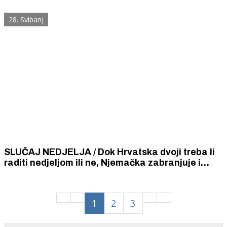
Krku, plesali u đardinu i slavili otvorenje
Radničke čitaonice!
28. Svibanj
SLUČAJ NEDJELJA / Dok Hrvatska dvoji treba li
raditi nedjeljom ili ne, Njemačka zabranjuje i
vožnju motociklima nedjeljom i praznicima
1
2
3