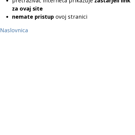
pretraživač interneta prikazuje
zastarjeli link
za ovaj site
nemate pristup
ovoj stranici
Naslovnica