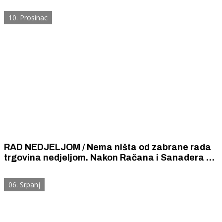
10. Prosinac
RAD NEDJELJOM / Nema ništa od zabrane rada
trgovina nedjeljom. Nakon Račana i Sanadera na
tom ispitu pada i Andrej Plenković.
06. Srpanj