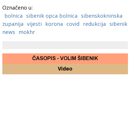
Označeno u:
bolnica
sibenik opca bolnica
sibenskokninska
zupanija
vijesti
korona
covid
redukcija
sibenik
news
mokhr
ČASOPIS - VOLIM ŠIBENIK
Video