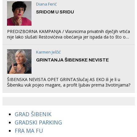
Diana Ferić
SRIDOM U SRIDU
PREDIZBORNA KAMPANJA / Vlasnicima privatnih dječjih vrtića
nije lako slušati Restovićeva obećanja jer ispada da to što oni
rade u Šibeniku ne postoji
Karmen Jelčić
GRINTANJA ŠIBENSKE NEVISTE
ŠIBENSKA NEVISTA OPET GRINTA:Slučaj AS EKO ili je li u
Šibeniku vuk pojeo magare, a profit ljubav prema životinjama?
GRAD ŠIBENIK
GRADSKI PARKING
FRA MA FU