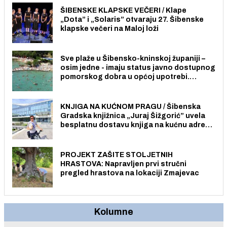
ŠIBENSKE KLAPSKE VEČERI / Klape
„Dota” i „Solaris” otvaraju 27. Šibenske
klapske večeri na Maloj loži
Sve plaže u Šibensko-kninskoj županiji –
osim jedne - imaju status javno dostupnog
pomorskog dobra u općoj upotrebi.
Pristup je slobodan i besplatan za sve
građane i posjetitelje.
KNJIGA NA KUĆNOM PRAGU / Šibenska
Gradska knjižnica „Juraj Šižgorić” uvela
besplatnu dostavu knjiga na kućnu adresu
električnim biciklom.
PROJEKT ZAŠITE STOLJETNIH
HRASTOVA: Napravljen prvi stručni
pregled hrastova na lokaciji Zmajevac
Kolumne