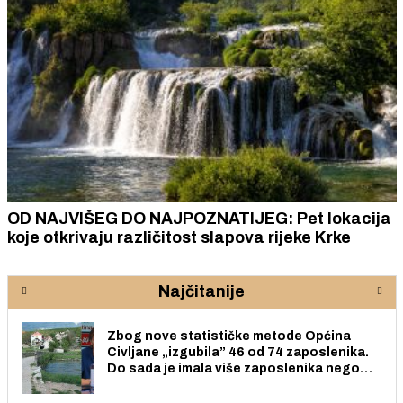
OD NAJVIŠEG DO NAJPOZNATIJEG: Pet lokacija
koje otkrivaju različitost slapova rijeke Krke
Najčitanije
Zbog nove statističke metode Općina
Civljane „izgubila” 46 od 74 zaposlenika.
Do sada je imala više zaposlenika nego
radno sposobnih osoba među svojih 170
stanovnika.