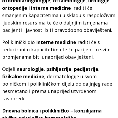
otorinolaringologije
,
oftalmologije
,
urologije
,
ortopedije
i
interne medicine
raditi će
smanjenim kapacitetima i u skladu s raspoloživim
ljudskim resursima te će o daljnjim izmjenama
pacijenti i javnost biti pravodobno obaviješteni.
Poliklinički dio
Interne medicine
raditi će s
reduciranim kapacitetima te će pacijenti o svim
promjenama biti unaprijed obaviješteni.
Odjeli
neurologije
,
psihijatrije
,
pedijatrije
,
fizikalne
medicine
, dermatologije u svom
bolničkom i polikliničkom dijelu do daljnjeg rade
nesmetano i prema unaprijed utvrđenom
rasporedu.
Dnevna bolnica i polikliničko – konzilijarna
služba onkološko-hematološke