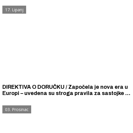
postaje jeftiniji od jeftinog industrijskog
17. Lipanj
margarina.
DIREKTIVA O DORUČKU / Započela je nova era u
Europi – uvedena su stroga pravila za sastojke i
označavanje meda, džemova, sokova i mliječnih
proizvoda.
03. Prosinac