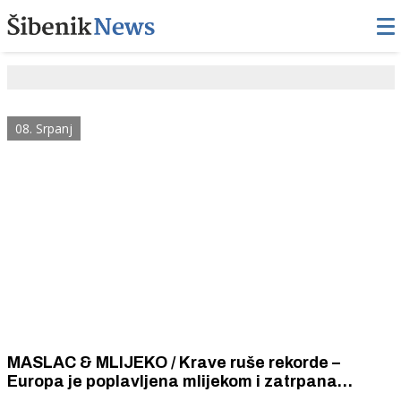
08. Srpanj
MASLAC & MLIJEKO / Krave ruše rekorde –
Europa je poplavljena mlijekom i zatrpana
viškovima maslaca. Visoko kvalitetni maslac