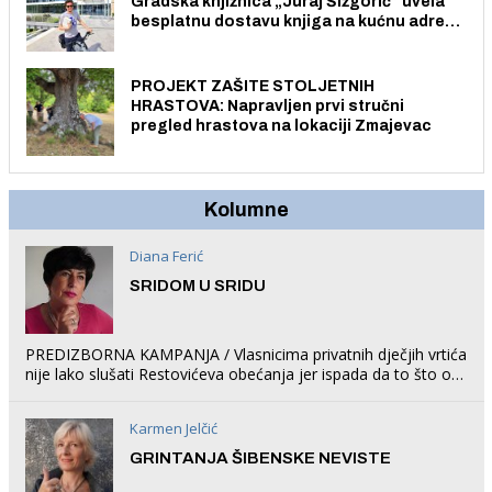
Gradska knjižnica „Juraj Šižgorić” uvela
besplatnu dostavu knjiga na kućnu adresu
električnim biciklom.
PROJEKT ZAŠITE STOLJETNIH
HRASTOVA: Napravljen prvi stručni
pregled hrastova na lokaciji Zmajevac
Kolumne
Diana Ferić
SRIDOM U SRIDU
PREDIZBORNA KAMPANJA / Vlasnicima privatnih dječjih vrtića
nije lako slušati Restovićeva obećanja jer ispada da to što oni
rade u Šibeniku ne postoji
Karmen Jelčić
GRINTANJA ŠIBENSKE NEVISTE