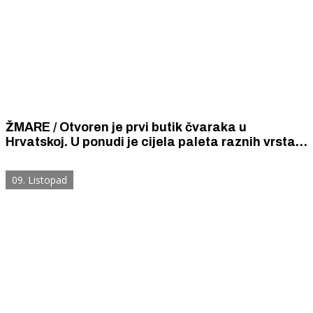
ŽMARE / Otvoren je prvi butik čvaraka u
Hrvatskoj. U ponudi je cijela paleta raznih vrsta -
meki, masni, posni, hrskavi, čips čvarci, soljeni,
ljuti...
09. Listopad