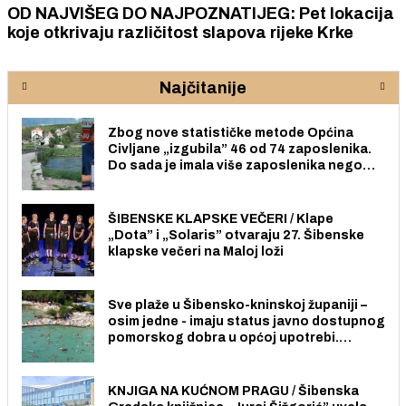
OD NAJVIŠEG DO NAJPOZNATIJEG: Pet lokacija
koje otkrivaju različitost slapova rijeke Krke
Najčitanije
Zbog nove statističke metode Općina
Civljane „izgubila” 46 od 74 zaposlenika.
Do sada je imala više zaposlenika nego
radno sposobnih osoba među svojih 170
stanovnika.
ŠIBENSKE KLAPSKE VEČERI / Klape
„Dota” i „Solaris” otvaraju 27. Šibenske
klapske večeri na Maloj loži
Sve plaže u Šibensko-kninskoj županiji –
osim jedne - imaju status javno dostupnog
pomorskog dobra u općoj upotrebi.
Pristup je slobodan i besplatan za sve
građane i posjetitelje.
KNJIGA NA KUĆNOM PRAGU / Šibenska