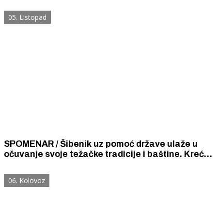
najljepšoj i najbolje uređenoj maloj pijaci u
Dalmaciji.
05. Listopad
SPOMENAR / Šibenik uz pomoć države ulaže u
očuvanje svoje težačke tradicije i baštine. Kreće
projekt „Težački Šibenik” sa sajmom težačke
kulture i težačkih proizvoda.
06. Kolovoz