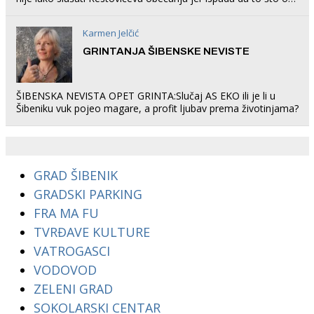
rade u Šibeniku ne postoji
Karmen Jelčić
GRINTANJA ŠIBENSKE NEVISTE
ŠIBENSKA NEVISTA OPET GRINTA:Slučaj AS EKO ili je li u
Šibeniku vuk pojeo magare, a profit ljubav prema životinjama?
GRAD ŠIBENIK
GRADSKI PARKING
FRA MA FU
TVRĐAVE KULTURE
VATROGASCI
VODOVOD
ZELENI GRAD
SOKOLARSKI CENTAR