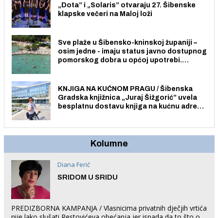
„Dota” i „Solaris” otvaraju 27. Šibenske
klapske večeri na Maloj loži
Sve plaže u Šibensko-kninskoj županiji –
osim jedne - imaju status javno dostupnog
pomorskog dobra u općoj upotrebi.
Pristup je slobodan i besplatan za sve
građane i posjetitelje.
KNJIGA NA KUĆNOM PRAGU / Šibenska
Gradska knjižnica „Juraj Šižgorić” uvela
besplatnu dostavu knjiga na kućnu adresu
električnim biciklom.
Kolumne
Diana Ferić
SRIDOM U SRIDU
PREDIZBORNA KAMPANJA / Vlasnicima privatnih dječjih vrtića
nije lako slušati Restovićeva obećanja jer ispada da to što oni