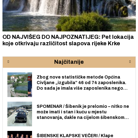
OD NAJVIŠEG DO NAJPOZNATIJEG: Pet lokacija
koje otkrivaju različitost slapova rijeke Krke
Najčitanije
Zbog nove statističke metode Općina
Civljane „izgubila” 46 od 74 zaposlenika.
Do sada je imala više zaposlenika nego
radno sposobnih osoba među svojih 170
stanovnika.
SPOMENAR / Šibenik je prelomio – nitko ne
može imati i stan i kuću u mjestu
stanovanja, dakle na cijelom šibenskom
području pa ni na Jadriji.
ŠIBENSKE KLAPSKE VEČERI / Klape