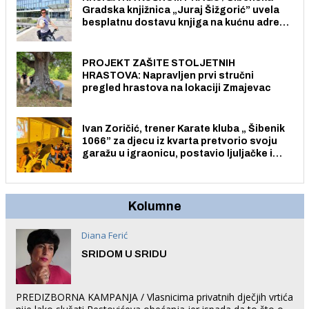
Gradska knjižnica „Juraj Šižgorić” uvela
besplatnu dostavu knjiga na kućnu adresu
električnim biciklom.
PROJEKT ZAŠITE STOLJETNIH
HRASTOVA: Napravljen prvi stručni
pregled hrastova na lokaciji Zmajevac
Ivan Zoričić, trener Karate kluba „ Šibenik
1066” za djecu iz kvarta pretvorio svoju
garažu u igraonicu, postavio ljuljačke i
trampolin i organizirao dječje ljetno kino.
Kolumne
Diana Ferić
SRIDOM U SRIDU
PREDIZBORNA KAMPANJA / Vlasnicima privatnih dječjih vrtića