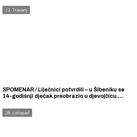
12. Travanj
SPOMENAR / Liječnici potvrdili – u Šibeniku se
14-godišnji dječak preobrazio u djevojčicu.
Šibenski psihijatri smatraju da je još prerano da
počne nositi žensku odjeću.
28. Listopad