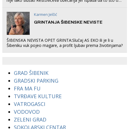
nije lako slušati Restovićeva obećanja jer ispada da to što oni
rade u Šibeniku ne postoji
Karmen Jelčić
GRINTANJA ŠIBENSKE NEVISTE
ŠIBENSKA NEVISTA OPET GRINTA:Slučaj AS EKO ili je li u
Šibeniku vuk pojeo magare, a profit ljubav prema životinjama?
GRAD ŠIBENIK
GRADSKI PARKING
FRA MA FU
TVRĐAVE KULTURE
VATROGASCI
VODOVOD
ZELENI GRAD
SOKOLARSKI CENTAR