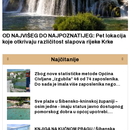
OD NAJVIŠEG DO NAJPOZNATIJEG: Pet lokacija
koje otkrivaju različitost slapova rijeke Krke
Najčitanije
Zbog nove statističke metode Općina
Civljane „izgubila” 46 od 74 zaposlenika.
Do sada je imala više zaposlenika nego
radno sposobnih osoba među svojih 170
stanovnika.
Sve plaže u Šibensko-kninskoj županiji –
osim jedne - imaju status javno dostupnog
pomorskog dobra u općoj upotrebi.
Pristup je slobodan i besplatan za sve
građane i posjetitelje.
KNJIGA NA KUĆNOM PRAGU / Šibenska